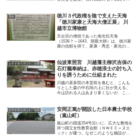
校として武蔵高等学校を開設した。武蔵
中学・高校・大学は現在に至るまで私立
の有力校として評価され、国に接収され
徳川３代政権を陰で支えた天海
歴史
た根津公園の敷地の一部は...
「徳川家康と天海大僧正展」 川
越市立博物館
天台宗の僧侶であった南光坊天海
（1536？～1643、慈眼大師）は、徳川家
康の信頼を得て、家康・秀忠・家光の３
代の政権にわたり、政治、宗教など諸分
野の顧問役を務めた。天海はまた喜多院
の住職であり、川越とも深い関わりがあ
仙波東照宮 川越藩主柳沢吉保の
おすすめスポット、お店
る。家康と天海に関係す...
石灯籠奉納は、赤穂浪士の討ち入
りを誘うために仕組まれた
川越の喜多院の本堂前を進むと、こんも
りとした森の中石段の上に社が見える。
今は訪れる人はあまり多くないが、ここ
は徳川家康を祀る東照宮の一つ、仙波東
照宮である。家康の遺骸を4日間留め置
き、喜多院の天海大僧正が大法要を営ん
安岡正篤が開設した日本農士学校
おすすめスポット、お店
だ。仙波東照宮には、まだ...
（嵐山町）
嵐山町の国道254号沿いに、広大な敷地を
持つ国立女性教育会館（ＮＷＥＣ＝ヌエ
ック）が建つ。なぜこのような施設がこ
こにあるのか、疑問を感じる人もいるだ