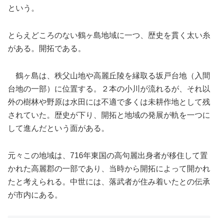
という。
とらえどころのない鶴ヶ島地域に一つ、歴史を貫く太い糸
がある。開拓である。
鶴ヶ島は、秩父山地や高麗丘陵を縁取る坂戸台地（入間
台地の一部）に位置する。２本の小川が流れるが、それ以
外の樹林や野原は水田には不適で多くは未耕作地として残
されていた。歴史が下り、開拓と地域の発展が軌を一つに
して進んだという面がある。
元々この地域は、716年東国の高句麗出身者が移住して置
かれた高麗郡の一部であり、当時から開拓によって開かれ
たと考えられる。中世には、落武者が住み着いたとの伝承
が市内にある。