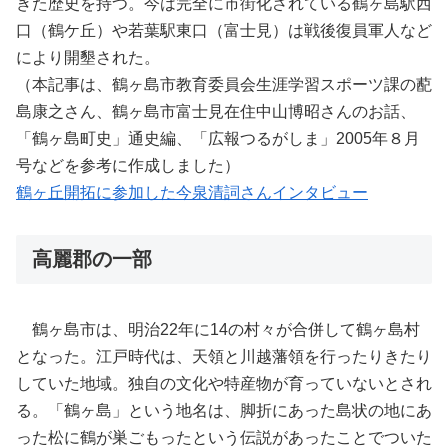
きた歴史を持つ。今は完全に市街化されている鶴ヶ島駅西
口（鶴ケ丘）や若葉駅東口（富士見）は戦後復員軍人など
により開墾された。
（本記事は、鶴ヶ島市教育委員会生涯学習スポーツ課の蓜
島康之さん、鶴ヶ島市富士見在住中山博昭さんのお話、
「鶴ヶ島町史」通史編、「広報つるがしま」
2005
年８月
号などを参考に作成しました）
鶴ヶ丘開拓に参加した今泉清詞さんインタビュー
高麗郡の一部
鶴ヶ島市は、明治22年に14の村々が合併して鶴ヶ島村
となった。江戸時代は、天領と川越藩領を行ったりきたり
していた地域。独自の文化や特産物が育っていないとされ
る。「鶴ヶ島」という地名は、脚折にあった島状の地にあ
った松に鶴が巣ごもったという伝説があったことでついた