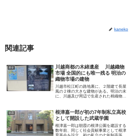
kaneko
関連記事
川越商都の木綿遺産 川越織物
歴史
市場 全国的にも唯一残る 明治の
織物市場の建物
川越市松江町の路地裏に、２階建て長屋
風の２棟の大きな建物がある。明治の末
に、川越及び周辺で生産された棉織物の
卸取引を行う場として建設された川越織
物市場（いちば）である。往年の川越の
産業史を語る産業遺構であり、全国的に
根津嘉一郎が初の7年制私立高校
朝霞
も唯一現存する明治の織物...
として開設した武蔵学園
根津嘉一郎は朝霞の根津公園を建設する
数年前、同じく社会貢献事業として根津
育英会を設立、初の私立の七年制高等学