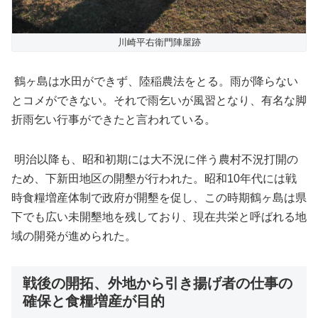
川崎平右衛門陣屋跡
鶴ヶ島は水田ができず、陸稲農法をとる。雨が降らない
とコメができない。それで雨乞いが風習となり、有名な脚
折雨乞い行事ができたと言われている。
明治以降も、昭和初期には大不況に伴う農村不況打開の
ため、下新田地区の開墾が行われた。昭和10年代には戦
時食糧増産体制で政府が開墾を促し、この時期鶴ヶ島は県
下でも広い未開墾地を残しており、現在共栄と呼ばれる地
域の開発が進められた。
戦後の開拓、外地から引き揚げ者の仕事の
確保と食糧増産が目
的