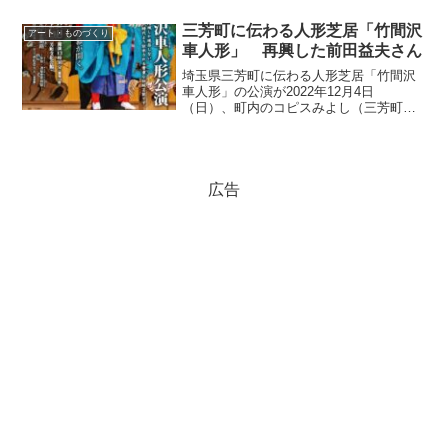
ろう。ここは、東洋思想家で、終戦の詔
勅を刪修し、戦後の歴代首相の指南番と
三芳町に伝わる人形芝居「竹間沢
アート・ものづくり
言われ、元号「平成」...
車人形」 再興した前田益夫さん
埼玉県三芳町に伝わる人形芝居「竹間沢
車人形」の公演が2022年12月4日
（日）、町内のコピスみよし（三芳町文
化会館）で開かれます。車人形は1人で1
体の人形を操る人形芝居で、現存するの
は全国で3例だけで、埼玉県指定有形民俗
文化財・三芳町指定無...
広告