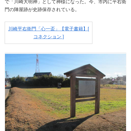
で「川崎大明神」として神様になった。今、市内に平右衛
門の陣屋跡が史跡保存されている。
川崎平右衛門「心一盃」【電子書籍】[
コネクション ]