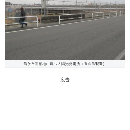
鶴ケ丘開拓地に建つ太陽光発電所（養命酒製造）
広告