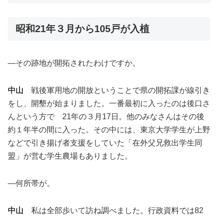
昭和
21
年３月から
105
戸が入植
―その跡地が開拓されたわけですか。
中山
戦後軍用地の開放ということで県の開拓課が線引き
をし、開墾が始まりました。一番最初に入ったのは後口さ
んという方で 21年の３月17日。他のみなさんはその後
約１年半の間に入った。その中には、東京大学学生が上野
などで引き揚げ者支援をしていた「在外父兄救出学生同
盟」が営む学生農場もありました。
―何所帯が。
中山
私は全部歩いて訪ね調べました。行政資料では82