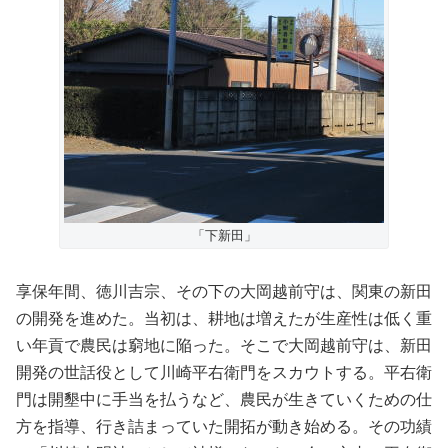
「下新田」
享保年間、徳川吉宗、その下の大岡越前守は、関東の新田
の開発を進めた。当初は、耕地は増えたが生産性は低く重
い年貢で農民は窮地に陥った。そこで大岡越前守は、新田
開発の世話役として川崎平右衛門をスカウトする。平右衛
門は開墾中に手当を払うなど、農民が生きていくための仕
方を指導、行き詰まっていた開拓が動き始める。その功績