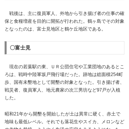
戦後は、主に復員軍人、外地から引き揚げ者の仕事の確
保と食糧増産を目的に開拓が行われた。鶴ヶ島でその対象
となったのは、富士見地区と鶴ケ丘地区である。
〇富士見
現在の若葉駅の東、ＵＲ公団住宅や工業団地のあるとこ
ろは、戦時中陸軍坂戸飛行場だった。跡地は総面積254町
歩、国有未墾地として開墾の対象となった。引き揚げ者、
戦災者、復員軍人、地元農家の次三男坊など97戸が入植
した。
昭和21年から開墾を開始したが土は異常に硬く、赤土で
地味も最低レベル。それでも落花生やスイカ、メロンなど