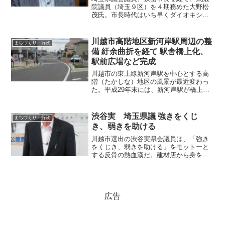
1300に尽力
院議員（埼玉９区）を４期務めた大野松
茂氏。市長時代はいち早くダイオキシン
の出ないゴミ焼却炉を建設、国会でも環
境対策を推進した。総務副大臣（第一次
安倍内閣）、官房副長官（第一次安倍改
川越市高階地区新河岸駅周辺の整
まちづくり・行政
造内閣）、官房副長官（福...
備 紆余曲折を経て 駅舎橋上化、
駅前広場など完成
川越市の東上線新河岸駅を中心とする高
階（たかしな）地区の風景が最近変わっ
た。平成29年末には、新河岸駅が橋上化
され、新たに東口を開設。また東西駅前
広場を含む駅前通り線とそれを結ぶ自由
通路が建設された。しかし、事業が計画
渋谷実 埼玉県議 強きをくじ
まちづくり・行政
されてから現在に至るに...
き、弱きを助ける
川越市選出の渋谷実県会議員は、「強き
をくじき、弱きを助ける」をモットーと
する反骨の熱血漢だ。建材店から身を起
こし、市議、県議と進み、抵抗をはねの
け、様々な事業を実現してきた。今上田
清司県政を追及する。自衛隊で民生協力
―出身は川越ですか。渋谷...
広告