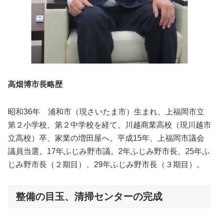
高畑博市長略歴
昭和
36
年 浦和市（現さいたま市）生まれ、上福岡市立
第２小学校、第２中学校を経て、川越商業高校（現川越市
立高校）卒、家業の増田屋へ。平成
15
年、上福岡市議会
議員当選。
17
年ふじみ野市議。
2
年ふじみ野市長、
25
年ふ
じみ野市長（２期目）、
29
年ふじみ野市長（３期目）。
整備の目玉、清掃センターの完成