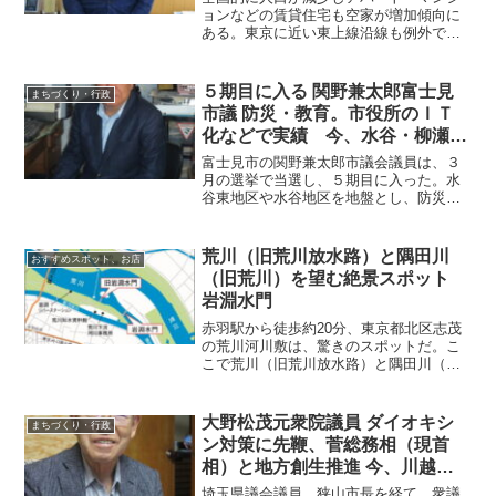
ョンなどの賃貸住宅も空家が増加傾向に
ある。東京に近い東上線沿線も例外でな
い。そうした中、賃貸住宅管理を手がけ
る（株）渡辺住研（本社富士見市）は、
管理物件の空室率が右肩下がり、最近で
５期目に入る 関野兼太郎富士見
まちづくり・行政
は４％程度まで低下してい...
市議 防災・教育。市役所のＩＴ
化などで実績 今、水谷・柳瀬川
地区の開発に取り組む
富士見市の関野兼太郎市議会議員は、３
月の選挙で当選し、５期目に入った。水
谷東地区や水谷地区を地盤とし、防災、
教育問題などで地域の声を聞き、地道な
活動を積み重ねてきた。市政の電子化、
ＩＴ化も、推進役になった。今後、重点
荒川（旧荒川放水路）と隅田川
おすすめスポット、お店
課題として見据えるのが、...
（旧荒川）を望む絶景スポット
岩淵水門
赤羽駅から徒歩約20分、東京都北区志茂
の荒川河川敷は、驚きのスポットだ。こ
こで荒川（旧荒川放水路）と隅田川（旧
荒川）が分岐する。川の中には旧岩淵水
門（赤水門）と新岩淵水門（青水門）の
色鮮やかな２つの水門が立ち、雄大で不
大野松茂元衆院議員 ダイオキシ
まちづくり・行政
思議な風景が展開してい...
ン対策に先鞭、菅総務相（現首
相）と地方創生推進 今、川越総
合高校百周年事業、高麗郡建郡
埼玉県議会議員、狭山市長を経て、衆議