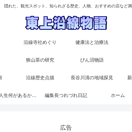
 隠れた、観光スポット、知られざる歴史、人物、おすすめの店など満
沿線寺社めぐり
健康法と治療法
狭山茶の研究
びん沼物語
新
沿線歴史点描
長谷川清の地域探見
新
随想/人生何があるかわからない
編集長つれづれ日記
ホーム
広告