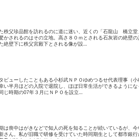
た秩父珍品館を訪れるのに道に迷い、近くの「石龍山 橋立堂
驚かされるのはその立地。高さ８０ｍとされる石灰岩の絶壁の
た絶壁下に秩父宮殿下とされる像が設...
タビューしたこともある小杉武ＮＰＯゆめつるせ代表理事（小
幸い半月ほどの入院で退院し、ほぼ日常生活ができるようにな
同じ時期の07年３月にＮＰＯを設立...
期は喪中はがきなどで知人の死を知ることが続いているが、今
新さん。私が旧職で研修を受けていた時同期生として都市銀行