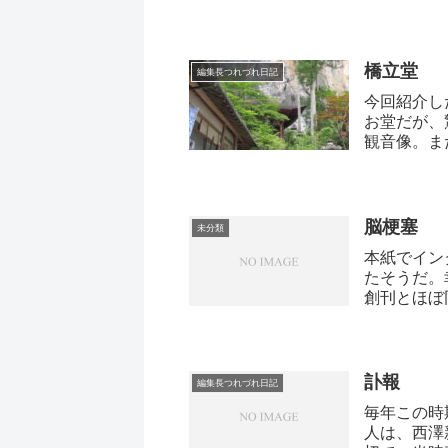
橋立堂
編集長つれづれ日記
今回紹介し
お堂だが、
観音像。ま
脳梗塞
未分類
本紙でイン
たそうだ。
創刊とほぼ
訃報
編集長つれづれ日記
毎年この時
人は、西澤