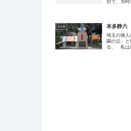
切で、当時
本多静六
未分類
埼玉の偉人
園の父」と
る。 私は