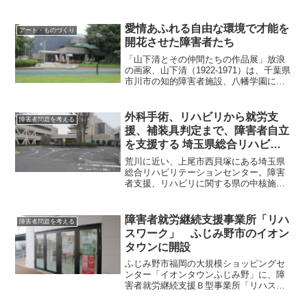
が開かれている（2020年11月30日ま
で）。10月３日にオープニングパーティ
が開かれ、挨拶した...
愛情あふれる自由な環境で才能を
アート・ものづくり
開花させた障害者たち
「山下清とその仲間たちの作品展」放浪
の画家、山下清（1922-1971）は、千葉県
市川市の知的障害者施設、八幡学園に入
所、才能を開花させた。八幡学園は、障
害児に愛情をもって接し、個々の天分を
伸ばす独自の教育により、実は山下清以
外科手術、リハビリから就労支
障害者問題を考える
外にも芸術的才...
援、補装具判定まで、障害者自立
を支援する 埼玉県総合リハビリ
テーションセンター
荒川に近い、上尾市西貝塚にある埼玉県
総合リハビリテーションセンター。障害
者支援、リハビリに関する県の中核施設
で、整形外科など関連診療科、リハビリ
施設から、運動施設、就労訓練・支援施
設、さらには障害者手帳や補装具の判定
障害者就労継続支援事業所「リハ
障害者問題を考える
を行う更生相談所と、ある...
スワーク」 ふじみ野市のイオン
タウンに開設
ふじみ野市福岡の大規模ショッピングセ
ンター「イオンタウンふじみ野」に、障
害者就労継続支援Ｂ型事業所「リハスワ
ークふじみ野」が2022年4月に開設され