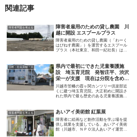
関連記事
障害者雇用のための貸し農園 川
障害者問題を考える
越に開設 エスプールプラス
障害者雇用のための貸し農園（「わーく
はぴねす農園」）を運営するエスプール
プラス（本社東京、和田一紀社長）は、
埼玉県内２ヵ所目、東上沿線初の施設を
2020年６月に川越市に開く。同施設で
は、企業13社と契約、障害者75名を雇用
県内で最初にできた児童養護施
活動・社会貢献・人
する予定。ビニール...
設 埼玉育児院 発智庄平、渋沢
栄一が支援 現在は分院を含め66
名の子ども達を受け入れ
川越市笠幡の霞ヶ関カンツリー倶楽部近
くに建つ埼玉育児院。大正初めに開設さ
れた県内で最も歴史のある児童養護施設
だ。草創・発展期には、地元の大地主で
篤志家の発智庄平や渋沢栄一も深く関わ
っている。埼玉育児院の歴史を紹介する
あいアイ美術館 紅葉展
障害者問題を考える
とともに、施設の現状につ...
障害者に絵画など創作活動を学ぶ場を提
供し就業を支援している、あいアイ美術
館（川越市、ＮＰＯ法人あいアイ運営）
で、障害者による絵画作品展「紅葉展」