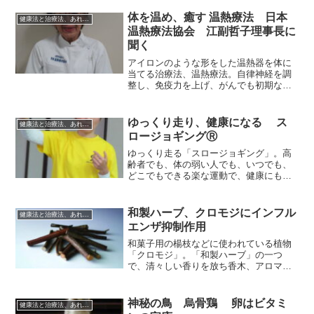
体を温め、癒す 温熱療法 日本
健康法と治療法、あれこれ
温熱療法協会 江副哲子理事長に
聞く
アイロンのような形をした温熱器を体に
当てる治療法、温熱療法。自律神経を調
整し、免疫力を上げ、がんでも初期なら
改善効果がみられるという。故三井と女
子女史が考案、実践し、三井温熱療法と
も呼ばれ、今も多くの療法師が活動して
ゆっくり走り、健康になる ス
健康法と治療法、あれこれ
いる。ＮＰＯ法人日本温熱...
ロージョギングⓇ
ゆっくり走る「スロージョギング」。高
齢者でも、体の弱い人でも、いつでも、
どこでもできる楽な運動で、健康にも効
果が大きいという。田中宏暁福岡大学教
授が考案、提唱し、一般社団法人日本ス
ロージョギング協会が普及活動を進めて
和製ハーブ、クロモジにインフル
健康法と治療法、あれこれ
いる。2017年12月、...
エンザ抑制作用
和菓子用の楊枝などに使われている植物
「クロモジ」。「和製ハーブ」の一つ
で、清々しい香りを放ち香木、アロマオ
イル、生薬などにも使われている。養命
酒製造株式会社（本社：東京）では「ク
ロモジ研究会」を立ち上げ、クロモジの
神秘の鳥 烏骨鶏 卵はビタミ
健康法と治療法、あれこれ
機能、健康効果に注目して研...