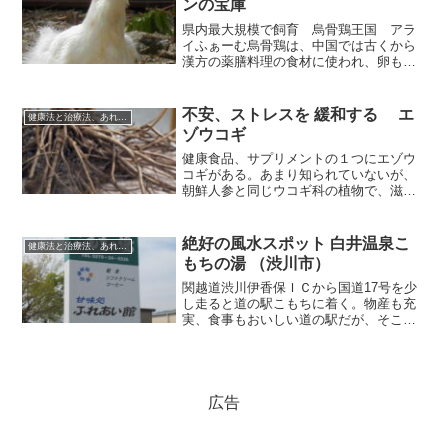
ンの宝庫
県内最大規模で飼育 烏骨鶏王国 アラ
イふぁーむ烏骨鶏は、中国では古くから
漢方の薬膳料理の食材に使われ、卵も栄
養価が高い。秩父市の新井義信さんは、
埼玉県では最大規模の烏骨鶏飼育場「烏
骨鶏王国 アライふぁーむ」を経営、卵
不安、ストレスを 緩和する エ
健康法と治療法、あれこれ
や卵を用いた健康食品を販...
ゾウコギ
健康食品、サプリメントの１つにエゾウ
コギがある。あまり知られていないが、
朝鮮人参と同じウコギ科の植物で、滋養
強壮の他、不安やストレスを緩和するな
ど精神的な作用が期待できる。ストレス
満載の現代社会で、ひそかに注目を浴び
絶好の風水スポット 白井温泉こ
健康法と治療法、あれこれ
つつある。シベリア、中国...
もちの湯 （渋川市）
関越道渋川伊香保ＩＣから国道17号を少
し走ると道の駅こもちに着く。物産も充
実、食事もおいしい道の駅だが、そこか
ら坂道を上った高台に、ひっそりと「白
井温泉こもちの湯」が建つ。元々村が地
域創生のため掘削した日帰り温泉で、源
泉かけ流し、関節痛、神...
広告