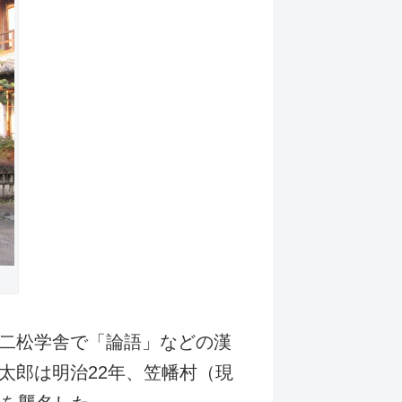
二松学舎で「論語」などの漢
太郎は明治
22
年、笠幡村（現