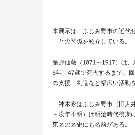
本展示は、ふじみ野市の近代
一との関係を紹介している。
星野仙蔵（1871～1917
6年、47歳で死去するまで、
の支援、剣道など幅広い活動
神木家はふじみ野市（旧大井
～没年不明）は明治時代後期
東区の区史にも名前がある。