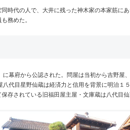
時代の人で、大井に残った神木家の本家筋にあたる
員も務めた。
3）に幕府から公認された。問屋は当初から吉野屋
田屋八代目星野仙蔵は経済力と信用を背景に明治１
て保存されている旧福田屋主屋・文庫蔵は八代目仙