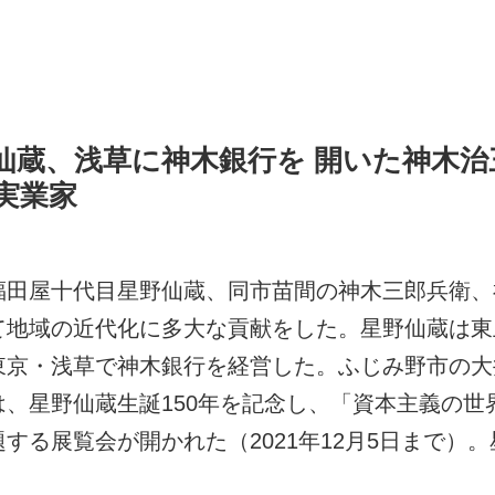
仙蔵、浅草に神木銀行を 開いた神木治
実業家
福田屋十代目星野仙蔵、同市苗間の神木三郎兵衛、
て地域の近代化に多大な貢献をした。星野仙蔵は東
東京・浅草で神木銀行を経営した。ふじみ野市の大
は、星野仙蔵生誕
150
年を記念し、「資本主義の世
題する展覧会が開かれた（
2021
年
12
月
5
日まで）。