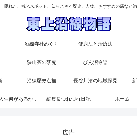
 隠れた、観光スポット、知られざる歴史、人物、おすすめの店など満
沿線寺社めぐり
健康法と治療法
狭山茶の研究
びん沼物語
新
沿線歴史点描
長谷川清の地域探見
新
随想/人生何があるかわからない
編集長つれづれ日記
ホーム
広告