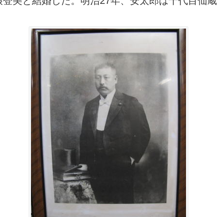
娘登美と結婚した。明治
27
年、安太郎は十代目仙蔵