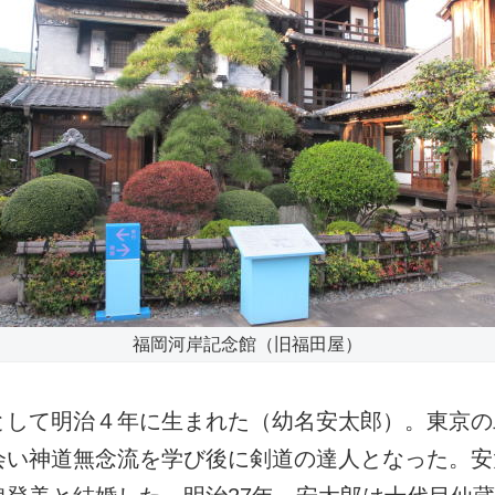
福岡河岸記念館（旧福田屋）
として明治４年に生まれた（幼名安太郎）。東京の
会い神道無念流を学び後に剣道の達人となった。安