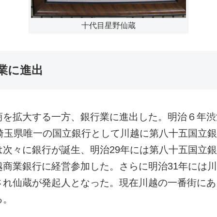
十代目星野仙蔵
業に進出
を拡大する一方、銀行業に進出した。明治６年渋
は埼玉県唯一の国立銀行として川越に第八十五国立
は次々に銀行が誕生、明治29年には第八十五国立
越商業銀行に経営参加した。さらに明治31年には
され仙蔵が発起人となった。現在川越の一番街にあ
る。