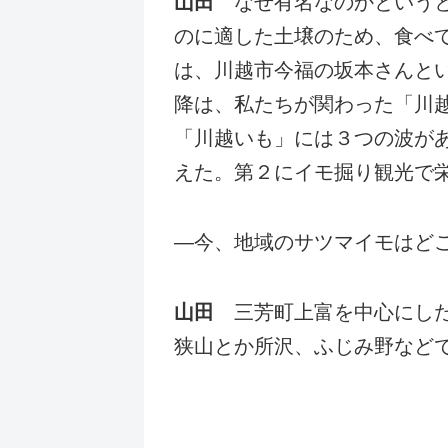
山田
なぜ有名なのかというと
のに適した土壌のため、食べ
は、川越市今福の坂本さんとい
降は、私たちが関わった「川
「川越いも」には３つの波が
えた。第２にイモ掘り観光で
―今、地域のサツマイモはど
山田
三芳町上富を中心にした
狭山とか所沢、ふじみ野など