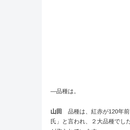
―品種は。
山田
品種は、紅赤が120年
氏」と言われ、２大品種でした