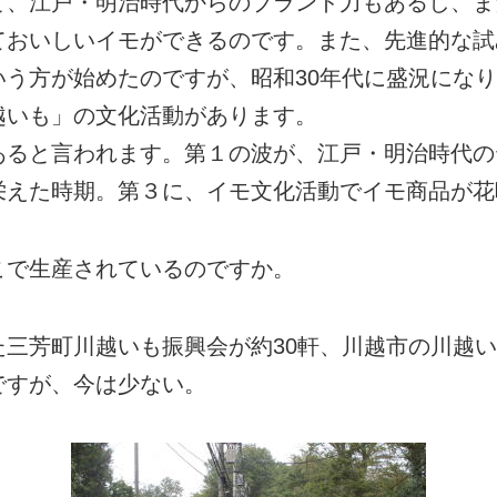
、江戸・明治時代からのブランド力もあるし、ま
ておいしいイモができるのです。また、先進的な試
う方が始めたのですが、昭和30年代に盛況になり
越いも」の文化活動があります。
あると言われます。第１の波が、江戸・明治時代の
栄えた時期。第３に、イモ文化活動でイモ商品が花
こで生産されているのですか。
三芳町川越いも振興会が約30軒、川越市の川越い
ですが、今は少ない。