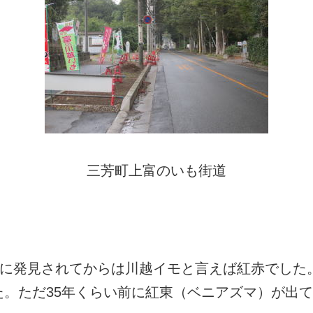
三芳町上富のいも街道
前に発見されてからは川越イモと言えば紅赤でした
。ただ35年くらい前に紅東（ベニアズマ）が出て