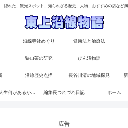
 隠れた、観光スポット、知られざる歴史、人物、おすすめの店など満
沿線寺社めぐり
健康法と治療法
狭山茶の研究
びん沼物語
新
沿線歴史点描
長谷川清の地域探見
新
随想/人生何があるかわからない
編集長つれづれ日記
ホーム
広告