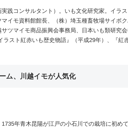
実践コンサルタント）。いも文化研究家。イラスト
ツマイモ資料館館長、（株）埼玉種畜牧場サイボク
越サツマイモ商品振興会事務局、日本いも類研究会
イラスト紅赤いも歴史物語』（平成29年）、『紅
ーム、川越イモが人気化
1735年青木昆陽が江戸の小石川での栽培に初め