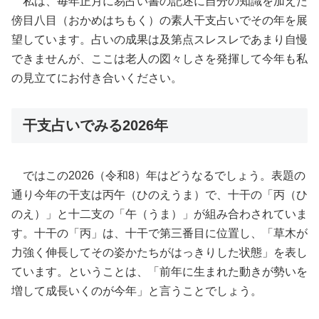
私は、毎年正月に易占い書の記述に自分の知識を加えた
傍目八目（おかめはちもく）の素人干支占いでその年を展
望しています。占いの成果は及第点スレスレであまり自慢
できませんが、ここは老人の図々しさを発揮して今年も私
の見立てにお付き合いください。
干支占いでみる
2026
年
ではこの2026（令和8）年はどうなるでしょう。表題の
通り今年の干支は丙午（ひのえうま）で、十干の「丙（ひ
のえ）」と十二支の「午（うま）」が組み合わされていま
す。十干の「丙」は、十干で第三番目に位置し、「草木が
力強く伸長してその姿かたちがはっきりした状態」を表し
ています。ということは、「前年に生まれた動きが勢いを
増して成長いくのが今年」と言うことでしょう。