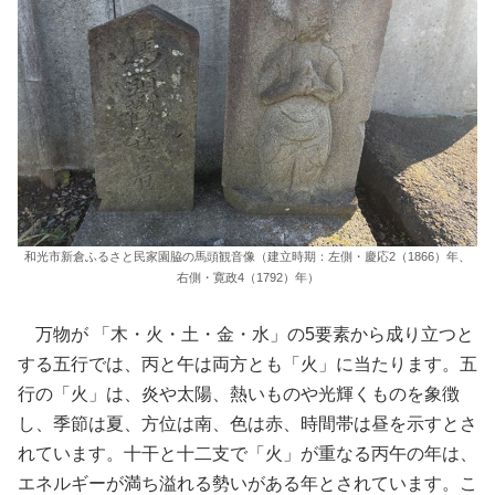
和光市新倉ふるさと民家園脇の馬頭観音像（建立時期：左側・慶応2（1866）年、
右側・寛政4（1792）年）
万物が 「木・火・土・金・水」の5要素から成り立つと
する五行では、丙と午は両方とも「火」に当たります。五
行の「火」は、炎や太陽、熱いものや光輝くものを象徴
し、季節は夏、方位は南、色は赤、時間帯は昼を示すとさ
れています。十干と十二支で「火」が重なる丙午の年は、
エネルギーが満ち溢れる勢いがある年とされています。こ