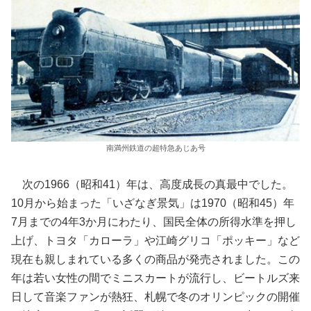
南満州鉄道の超特急あじあ号
次の1966（昭和41）年は、高度成長の真最中でした。
10月から始まった「いざなぎ景気」は1970（昭和45）年
7月までの4年3か月にわたり、国民全体の所得水準を押し
上げ、トヨタ「カローラ」や江崎グリコ「ポッキー」など
現在も親しまれている多くの商品が発売されました。この
年は若い女性の間でミニスカートが流行し、ビートルズ来
日して音楽ファンが熱狂、札幌で冬のオリンピックの開催