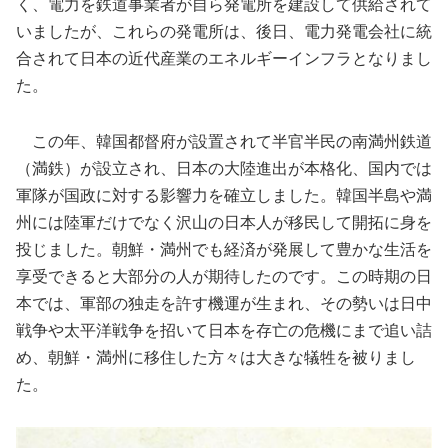
く、電力を鉄道事業者が自ら発電所を建設して供給されて
いましたが、これらの発電所は、後日、電力発電会社に統
合されて日本の近代産業のエネルギーインフラとなりまし
た。
この年、韓国都督府が設置されて半官半民の南満州鉄道
（満鉄）が設立され、日本の大陸進出が本格化、国内では
軍隊が国政に対する影響力を確立しました。韓国半島や満
州には陸軍だけでなく沢山の日本人が移民して開拓に身を
投じました。朝鮮・満州でも経済が発展して豊かな生活を
享受できると大部分の人が期待したのです。この時期の日
本では、軍部の独走を許す機運が生まれ、その勢いは日中
戦争や太平洋戦争を招いて日本を存亡の危機にまで追い詰
め、朝鮮・満州に移住した方々は大きな犠牲を被りまし
た。