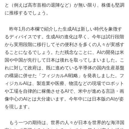
と（例えば高市首相の退陣など）が無い限り、株価も堅調
に推移するでしょう。
昨年1月の本欄で紹介した生成AIは新しい時代を象徴す
るディバイスです。生成AIの進化は早く、今年は試行段階
から実用段階に移行してその便利さを多くの人々が実感す
ることになるでしょう。ただ残念なことに、AIの開発は米
国や中国が先行して日本は後れを取ってしまいました。こ
れに対して政府は、既に進めている半導体の国内生産基盤
の構築に併せた「フィジカルAI戦略」を発表しました。フ
ィジカルAIは、製造業や医療、物流などの現場でロボット
や工場を自律的に稼働させるAIで、米中が進める言語・画
像中心のAIとは大分違います。今年中には日本版のAIが姿
を現します。
もう一つの期待は、世界の人々が日本を世界的な海洋国