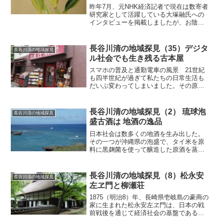
昨年7月、元NHK経済記者で現在は数寄者
研究家として活躍している大塚融氏への
インタビューを掲載しましたが、お陰様
で多くの方々からご好評をいただきまし
た。今回登場する数寄者は、戦前の大阪
で屈指の資産家として名を残した加賀正
長谷川清の地域探見（35）デジタ
長谷川清の地域探見
太郎です。大塚さんは...
ル社会でも生き残る古本屋
スマホの普及と通勤電車の風景 21世紀
も四半世紀が過ぎて私たちの日常生活も
だいぶ変わってしまいました。その原動
力なったのはデジタル機器の登場と普及
であることは間違いありません。その代
表がスマホ（スマートフォン）です。家
長谷川清の地域探見（2） 琉球泡
長谷川清の地域探見
ごとにあった電話機は手...
盛古酒は 地酒の逸品
日本社会は数多くの地酒を生み出した。
その一つが沖縄県の泡盛で、タイ米を原
料に黒麹菌を使って醸造した原酒を蒸留
する米焼酎の一種である。地酒には地域
の気候風土だけでなく、地域文化の影響
を大きく受けて個性的な風味を持つもの
長谷川清の地域探見（8）松永安
長谷川清の地域探見
が少なくない。泡盛も沖縄...
左ヱ門と柳瀬荘
1875（明治8）年、長崎県壱岐島の豪商の
家に生まれた松永安左ヱ門は、日本の戦
前戦後を通じて経済社会の基盤である電