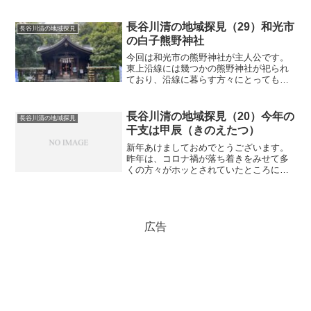
力産業を牽引して「電力の鬼」と呼ばれ
ました。安左ヱ門は、昭和初期の日中戦
争から太平洋戦争にかけた戦時下を東上
長谷川清の地域探見（29）和光市
長谷川清の地域探見
沿線の柳瀬村（現在...
の白子熊野神社
今回は和光市の熊野神社が主人公です。
東上沿線には幾つかの熊野神社が祀られ
ており、沿線に暮らす方々にとっても身
近な神社です。その中で和光市の白子熊
野神社は、古くから地域の方々から氏神
様として親しまれ、新参者の私も正月の
長谷川清の地域探見（20）今年の
長谷川清の地域探見
初詣で家内安全を祈願し、...
干支は甲辰（きのえたつ）
新年あけましておめでとうございます。
昨年は、コロナ禍が落ち着きをみせて多
くの方々がホッとされていたところに自
民党の政治資金に検察の手が入って大騒
ぎとなりました。海外ではロシア・ウク
ライナ戦争に加えてイスラエルとパレス
チナ過激派のハマスとの紛...
広告