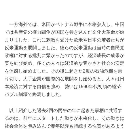
一方海外では、米国がベトナム戦争に本格参入し、中国
では共産党の権力闘争が国民を巻き込んだ文化大革命が始
まりました。これに刺激を受けた欧米や日本の若者たちが
反米運動を展開しました。彼らの反米運動は当時の自民党
政権に対する批判に繋がったのですが、経済成長の成果が
実を結び始め、多くの人々は経済的な豊かさと社会の安定
を体感し始めました。その後に起きた2度の石油危機を乗
り切り、大手企業が国際的な展開をし始めると、人々は日
本経済に対する自信を強め、勢いは1990年代初頭の経済
バブル崩壊で終焉しました。
以上紹介した過去2回の丙午の年に起きた事柄に共通す
るのは、前年にスタートした動きが本格化し、その動きは
社会全体を包み込んで翌年以降も持続する性質があるよう