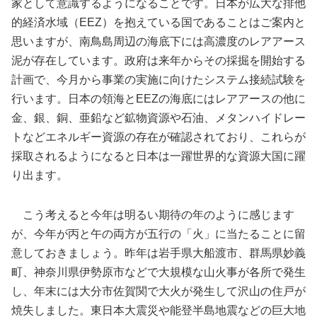
家として意識するようになることです。日本が広大な排他
的経済水域（EEZ）を抱えている国であることはご案内と
思いますが、南鳥島周辺の海底下には高濃度のレアアース
泥が存在しています。政府は来年からその採掘を開始する
計画で、今月から事業の実施に向けたシステム接続試験を
行います。日本の領海とEEZの海底にはレアアースの他に
金、銀、銅、亜鉛など鉱物資源や石油、メタンハイドレー
トなどエネルギー資源の存在が確認されており、これらが
採取されるようになると日本は一躍世界的な資源大国に躍
り出ます。
こう考えると今年は明るい期待の年のように感じます
が、今年が丙と午の両方が五行の「火」に当たることに留
意しておきましょう。昨年は岩手県大船渡市、群馬県妙義
町、神奈川県伊勢原市などで大規模な山火事が各所で発生
し、年末には大分市佐賀関で大火が発生して沢山の住戸が
焼失しました。東日本大震災や能登半島地震などの巨大地