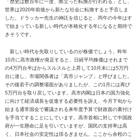
「歴史は数百年に一度、際立った転換が行われる」とし、
世界は2020年前後から新たな社会に転換すると予言しま
した。ドラッカー先生の神託を信じると、丙午の今年はす
で始まっている新しい時代が本格化する年になると期待で
きそうです。
新しい時代を先取りしているのが株価でしょう。昨年
10月に高市政権が発足すると、日経平均株価はそれまで
の4万円台半ばからスルスルと上昇して10月末には5万円
台に達し、市場関係者は「高市ジャンプ」と呼びました。
その後若干の調整場面がありましたが、この1月には再び
5万円台を取り戻しています。高市内閣は日本の国力強化
に向けて経済成長を促進する必要性を訴え、今月下旬から
始まる通常国会で審議される来年度予算で財政面の裏付け
を手当てすることにしています。高市首相に対して中国政
府が一生懸命に足を引いていますが、国民の支持率は高
く、日本社会の安定性は揺るぎません。ここから余程のこ