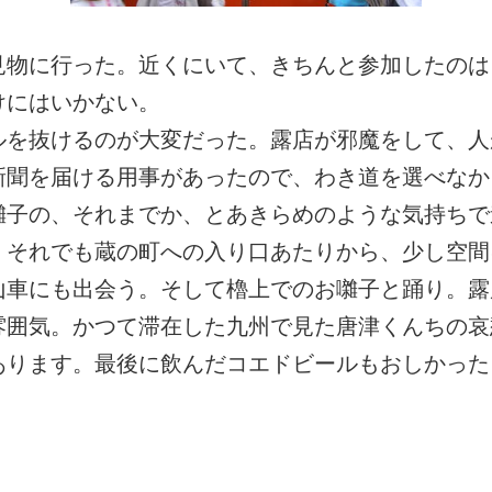
見物に行った。近くにいて、きちんと参加したのは
けにはいかない。
ルを抜けるのが大変だった。露店が邪魔をして、人
新聞を届ける用事があったので、わき道を選べなか
囃子の、それまでか、とあきらめのような気持ちで
。それでも蔵の町への入り口あたりから、少し空間
山車にも出会う。そして櫓上でのお囃子と踊り。露
雰囲気。かつて滞在した九州で見た唐津くんちの哀
あります。最後に飲んだコエドビールもおしかった