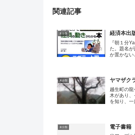
関連記事
経済本出
未分類
『朝１分Y
た。題名が
か置かない
ヤマザク
未分類
越生町の龍
木があり、
を知り、一
電子書籍
未分類