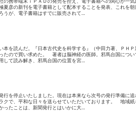
社の携帯端末ｉＰＡＤの発売を控え、電子書籍への関心が一気
極夏彦の新刊を電子書籍として配本することを発表、これを朝
ろうが、電子書籍はすでに販売されて...
い本を読んだ。『日本古代史を科学する』（中田力著、ＰＨＰ
ったので買い求めた。 著者は脳神経の医師。邪馬台国につい
用して読み解き、邪馬台国の位置を宮...
発行を停止いたしました。現在は本来なら次号の発行準備に追
ラクで、平和な日々を送らせていただいております。 地域紙
かったことは、新聞発行とはいかに大...