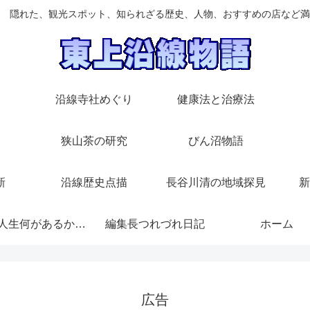
 隠れた、観光スポット、知られざる歴史、人物、おすすめの店など満
沿線寺社めぐり
健康法と治療法
狭山茶の研究
びん沼物語
新
沿線歴史点描
長谷川清の地域探見
新
随想/人生何があるかわからない
編集長つれづれ日記
ホーム
広告