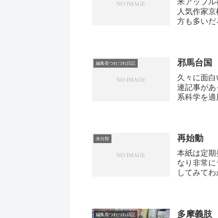
米アップル
人気作家京
方も多いだ
邪馬台国
編集長つれづれ日記
久々に面白
連記事があ
系科学を適
再始動
未分類
本紙は定期
なり非常に
してみてわ
多摩義肢
編集長つれづれ日記