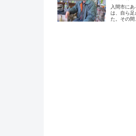
入間市にあ
は、自ら足
た。その間