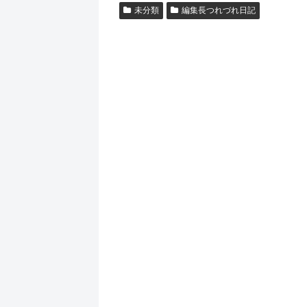
未分類
編集長つれづれ日記