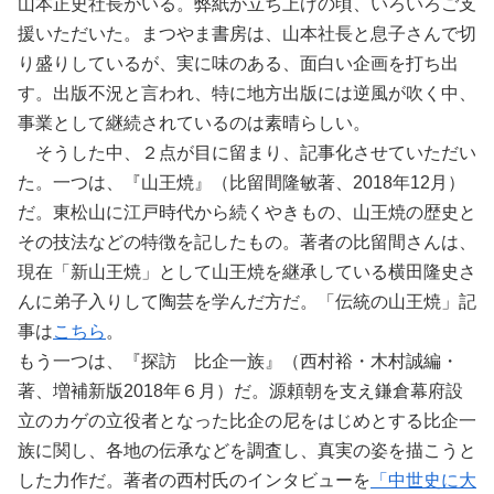
山本正史社長がいる。弊紙が立ち上げの頃、いろいろご支
援いただいた。まつやま書房は、山本社長と息子さんで切
り盛りしているが、実に味のある、面白い企画を打ち出
す。出版不況と言われ、特に地方出版には逆風が吹く中、
事業として継続されているのは素晴らしい。
そうした中、２点が目に留まり、記事化させていただい
た。一つは、『山王焼』（比留間隆敏著、2018年12月）
だ。東松山に江戸時代から続くやきもの、山王焼の歴史と
その技法などの特徴を記したもの。著者の比留間さんは、
現在「新山王焼」として山王焼を継承している横田隆史さ
んに弟子入りして陶芸を学んだ方だ。「伝統の山王焼」記
事は
こちら
。
もう一つは、『探訪 比企一族』（西村裕・木村誠編・
著、増補新版2018年６月）だ。源頼朝を支え鎌倉幕府設
立のカゲの立役者となった比企の尼をはじめとする比企一
族に関し、各地の伝承などを調査し、真実の姿を描こうと
した力作だ。著者の西村氏のインタビューを
「中世史に大