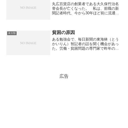
丸広百貨店の創業者である大久保竹治名
誉会長が亡くなった。 私は、前職の新
聞記者時代、今から30年ほど前に流通を
担当したことがあり、当時の大久保社長
に２、３度お会いしたことがある。当時
の丸広は、「西のトキハ、東の丸広」と
言われ、地方百貨店の雄...
貧困の原因
未分類
ある勉強会で、毎日新聞の東海林（とう
かいりん）智記者の話を聞く機会があっ
た。労働・貧困問題の専門家で昨年の年
越し派遣村の運営にもかかわり、著書
『貧困の現場』でも知られる。 私自身
は昨年の後半、特にテレビで「派遣切
り」、「貧困」の報道が相次い...
広告