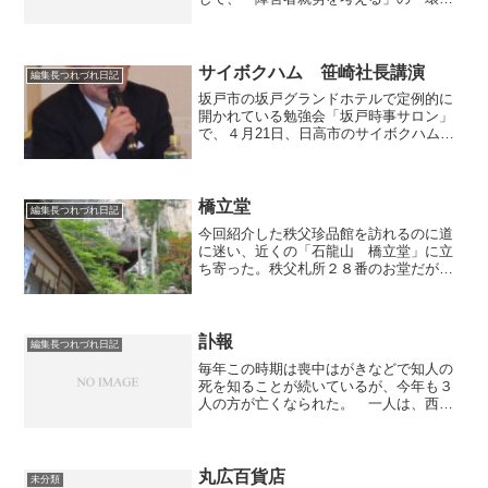
で、毛呂山町の埼玉医大（毛呂病院）が
運営する精神障害者自立支援施設「やす
らぎ」を取り上げ、アップしました。
精神障害者は体や知力には問...
サイボクハム 笹崎社長講演
編集長つれづれ日記
坂戸市の坂戸グランドホテルで定例的に
開かれている勉強会「坂戸時事サロン」
で、４月21日、日高市のサイボクハム
（埼玉種畜牧場）の笹崎静雄社長の講演
をお聴きしました。 サイボクハムは、
自社牧場で豚を育成、肉やハム・ソーセ
ージを販売する他、地元野...
橋立堂
編集長つれづれ日記
今回紹介した秩父珍品館を訪れるのに道
に迷い、近くの「石龍山 橋立堂」に立
ち寄った。秩父札所２８番のお堂だが、
驚かされるのはその立地。高さ８０ｍと
される石灰岩の絶壁の真下に建つ。祀ら
れているのは馬頭観音像。また絶壁下に
秩父宮殿下とされる像が設...
訃報
編集長つれづれ日記
毎年この時期は喪中はがきなどで知人の
死を知ることが続いているが、今年も３
人の方が亡くなられた。 一人は、西澤
新さん。私が旧職で研修を受けていた時
同期生として都市銀行から派遣されてい
た。頭脳明晰で親切で、当時普及が始ま
ったばかりのパソコン（m...
丸広百貨店
未分類