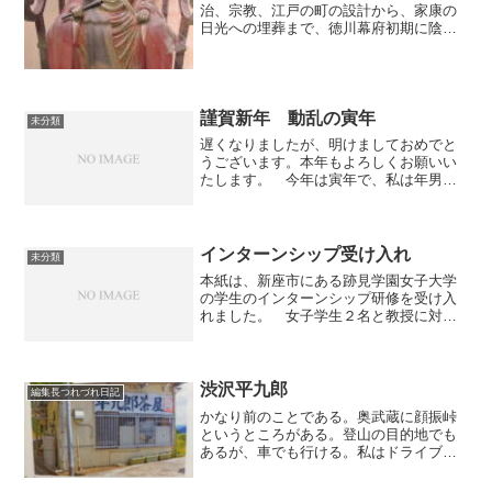
治、宗教、江戸の町の設計から、家康の
日光への埋葬まで、徳川幕府初期に陰な
がら大きな影響力を発揮した僧だ。「黒
衣の宰相」と言われ、明智光秀説もあ
る。108歳で亡くなったとされるが、130
歳近くまで生きたという...
謹賀新年 動乱の寅年
未分類
遅くなりましたが、明けましておめでと
うございます。本年もよろしくお願いい
たします。 今年は寅年で、私は年男と
なりますが、寅年といえば「動乱」がキ
ーワードの一つです。 経済面で見ます
と、12年前の1998年は日本で前年から大
銀行の破綻が始まり...
インターンシップ受け入れ
未分類
本紙は、新座市にある跡見学園女子大学
の学生のインターンシップ研修を受け入
れました。 女子学生２名と教授に対
し、本紙事務所で、地域紙について、記
事文章の書き方、カメラ撮影の仕方、埼
玉県の魅力などの講義をさせていただ
き、また学生たちが取材した素...
渋沢平九郎
編集長つれづれ日記
かなり前のことである。奥武蔵に顔振峠
というところがある。登山の目的地でも
あるが、車でも行ける。私はドライブで
立ち寄ったが、そこに「平九郎茶屋」と
いう変わった名の茶店がある。説明書き