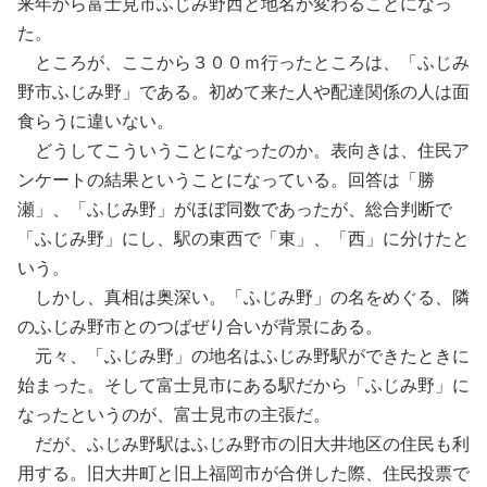
来年から富士見市ふじみ野西と地名が変わることになっ
た。
ところが、ここから３００ｍ行ったところは、「ふじみ
野市ふじみ野」である。初めて来た人や配達関係の人は面
食らうに違いない。
どうしてこういうことになったのか。表向きは、住民ア
ンケートの結果ということになっている。回答は「勝
瀬」、「ふじみ野」がほぼ同数であったが、総合判断で
「ふじみ野」にし、駅の東西で「東」、「西」に分けたと
いう。
しかし、真相は奥深い。「ふじみ野」の名をめぐる、隣
のふじみ野市とのつばぜり合いが背景にある。
元々、「ふじみ野」の地名はふじみ野駅ができたときに
始まった。そして富士見市にある駅だから「ふじみ野」に
なったというのが、富士見市の主張だ。
だが、ふじみ野駅はふじみ野市の旧大井地区の住民も利
用する。旧大井町と旧上福岡市が合併した際、住民投票で