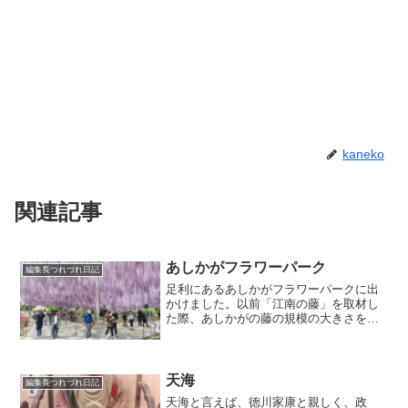
kaneko
関連記事
あしかがフラワーパーク
編集長つれづれ日記
足利にあるあしかがフラワーパークに出
かけました。以前「江南の藤」を取材し
た際、あしかがの藤の規模の大きさを聞
かされ、気になっていたからです。実際
に見て、想像以上の大きさ、美しさで、
文字通り圧倒される感がありました。園
内は広く藤も数多くありま...
天海
編集長つれづれ日記
天海と言えば、徳川家康と親しく、政