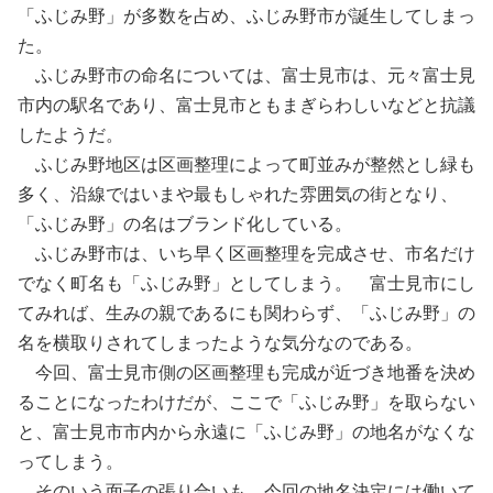
「ふじみ野」が多数を占め、ふじみ野市が誕生してしまっ
た。
ふじみ野市の命名については、富士見市は、元々富士見
市内の駅名であり、富士見市ともまぎらわしいなどと抗議
したようだ。
ふじみ野地区は区画整理によって町並みが整然とし緑も
多く、沿線ではいまや最もしゃれた雰囲気の街となり、
「ふじみ野」の名はブランド化している。
ふじみ野市は、いち早く区画整理を完成させ、市名だけ
でなく町名も「ふじみ野」としてしまう。
富士見市にし
てみれば、生みの親であるにも関わらず、「ふじみ野」の
名を横取りされてしまったような気分なのである。
今回、富士見市側の区画整理も完成が近づき地番を決め
ることになったわけだが、ここで「ふじみ野」を取らない
と、富士見市市内から永遠に「ふじみ野」の地名がなくな
ってしまう。
そのいう面子の張り合いも、今回の地名決定には働いて