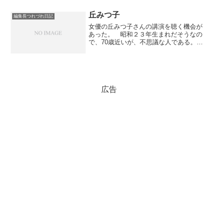
があり、そこで初めて渋沢平九郎の名を
知った。明治維新時、幕府...
丘みつ子
編集長つれづれ日記
女優の丘みつ子さんの講演を聴く機会が
あった。 昭和２３年生まれだそうなの
で、70歳近いが、不思議な人である。た
だ、元気というのではない。初々しく可
愛いのである（髪は少し白く見えた
が）。 丘さんと言えば、トライアスロ
ンが有名である。お話しもそ...
広告