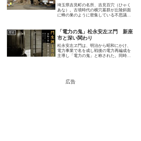
埼玉県吉見町の名所、吉見百穴（ひゃく
あな）。古墳時代の横穴墓群が丘陵斜面
に蜂の巣のように密集している不思議な
風景は、初めて見るとアッと驚く。教科
書にも載る吉見百穴の発掘の歴史とあら
ましについて、吉見町埋蔵文化財センタ
「電力の鬼」松永安左ヱ門 新座
歴史
ーの太田賢一さんにご説明...
市と深い関わり
松永安左ヱ門は、明治から昭和にかけ、
電力事業で名を成し戦後の電力再編成を
主導し「電力の鬼」と称された。同時
に、「耳庵」の号を持ち茶人としても知
られる。松永は柳瀬山荘（所沢市）に住
み、平林寺（新座市）を菩提寺にするな
ど地域と深い関わりを持つ。...
広告