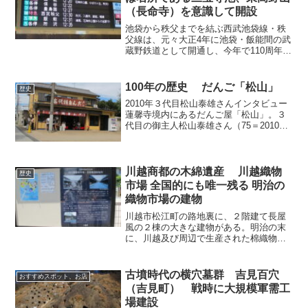
（長命寺）を意識して開設
池袋から秩父までを結ぶ西武池袋線・秩
父線は、元々大正4年に池袋・飯能間の武
蔵野鉄道として開通し、今年で110周年を
迎えた。練馬区立石神井公園ふるさと文
化館では、「武蔵野鉄道開通110周年」と
題する企画展を開き（2025年4月～6
100年の歴史 だんご「松山」
歴史
月）、鉄道と...
2010年３代目松山泰雄さんインタビュー
蓮馨寺境内にあるだんご屋「松山」。３
代目の御主人松山泰雄さん（75＝2010
年）にお話をうかがった。（聞き手 石
橋啓一郎）―お店はどれくらいの歴史が
あるのですか。松山 始まりは大正の終
わりだから90年...
川越商都の木綿遺産 川越織物
歴史
市場 全国的にも唯一残る 明治の
織物市場の建物
川越市松江町の路地裏に、２階建て長屋
風の２棟の大きな建物がある。明治の末
に、川越及び周辺で生産された棉織物の
卸取引を行う場として建設された川越織
物市場（いちば）である。往年の川越の
産業史を語る産業遺構であり、全国的に
古墳時代の横穴墓群 吉見百穴
おすすめスポット、お店
も唯一現存する明治の織物...
（吉見町） 戦時に大規模軍需工
場建設