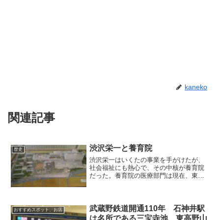
kaneko
関連記事
渋沢栄一と養育院
歴史
渋沢栄一はいくたの事業を手がけたが、
社会福祉にも熱心で、その中核が養育院
だった。養育院の医療部門は現在、東京
都健康長寿医療センターに引き継がれて
いる。（板橋区立郷土資料館「渋沢栄一
と高島秋帆」展より）養育院は元々大塚
に本部がありましたが、関...
武蔵野鉄道開通110年 石神井駅
おすすめスポット、お店
は名所である三宝寺池、東高野山