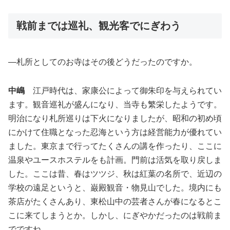
戦前までは巡礼、観光客でにぎわう
―札所としてのお寺はその後どうだったのですか。
中嶋
江戸時代は、家康公によって御朱印を与えられてい
ます。観音巡礼が盛んになり、当寺も繁栄したようです。
明治になり札所巡りは下火になりましたが、昭和の初め頃
にかけて住職となった忍海という方は経営能力が優れてい
ました。東京まで行ってたくさんの講を作ったり、ここに
温泉やユースホステルをも計画。門前は活気を取り戻しま
した。ここは昔、春はツツジ、秋は紅葉の名所で、近辺の
学校の遠足というと、巌殿観音・物見山でした。境内にも
茶店がたくさんあり、東松山中の芸者さんが春になるとこ
こに来てしまうとか。しかし、にぎやかだったのは戦前ま
でですね。