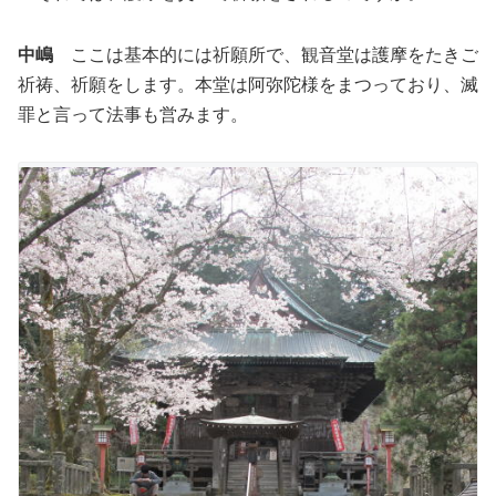
中嶋
ここは基本的には祈願所で、観音堂は護摩をたきご
祈祷、祈願をします。本堂は阿弥陀様をまつっており、滅
罪と言って法事も営みます。