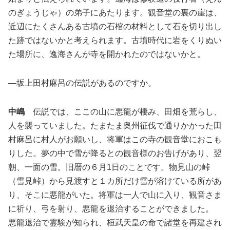
のぎょうじゃ）の弟子にあたります。観音堂の裏の崖は、
近辺にたくさんある古墳の石棺の材料として石を切り出し
た跡ではないかと考えられます。古墳時代に岩をくりぬい
た場所に、逸海さんが寺を開かれたのではないかと。
―坂上田村麻呂の伝説があるのですか。
中嶋
伝説では、ここの山に悪龍が棲み、田畑を荒らし、
人を襲っていました。たまたま奥州征伐で通りかかった田
村麻呂に村人がお願いし、将軍はこの寺の観音堂におこも
りした。夢の中で雪が降るとの観音様のお告げがあり、翌
朝、一面の雪。旧暦の６月
1
日のことです。物見山の峠
（雪見峠）から見渡すと１カ所だけ雪が溶けている所があ
り、そこに悪龍がいた。将軍は一人で山に入り、観音さま
に祈り、弓を射り、悪龍を退治することができました。
悪龍退治で霊験が知られ、桓武天皇の命で諸堂を再建され