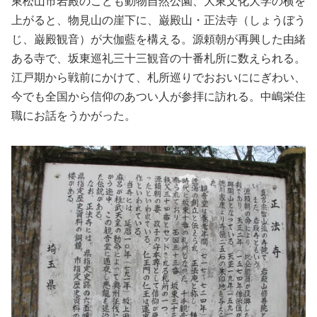
東松山市岩殿のこども動物自然公園、大東文化大学の横を
上がると、物見山の崖下に、巌殿山・正法寺（しょうぼう
じ、巌殿観音）が大伽藍を構える。源頼朝が再興した由緒
ある寺で、坂東巡礼三十三観音の十番札所に数えられる。
江戸期から戦前にかけて、札所巡りでおおいににぎわい、
今でも全国から信仰のあつい人が参拝に訪れる。中嶋栄住
職にお話をうかがった。