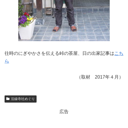
往時のにぎやかさを伝える峠の茶屋、日の出家記事は
こち
ら
（取材 2017年４月）
沿線寺社めぐり
広告