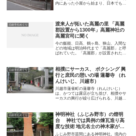
内にあった小屋から始まり、日本でも最
も古い芝居小屋跡の一つだった。 明治
までは、川越織物市場跡あたりまで蓮馨
寺の敷地だった。境内地にあった寺の守
り神が熊野神社だ。中央通...
渡来人が拓いた高麗の里 「高麗
沿線寺社めぐり
郡設置から1300年」高麗神社の
高麗宮司に聞く
今の飯能、日高、鶴ヶ島、狭山、入間な
どの地域は明治時代まで「高麗郡」と呼
ばれていた。「高麗郡」が設置されたの
は1300年前、高句麗から亡命した渡来人
たちが移り住んだことで始まる。高麗神
社の宮司をつとめる高麗家は、初代郡司
相撲にサーカス、 ボクシング 興
沿線寺社めぐり
で高句麗の王族であっ...
行と庶民の憩いの場 蓮馨寺 （れ
んけいじ、川越市）
川越市蓮雀町の蓮馨寺（れんけいじ）
は、かつては露店が立ち並び、相撲やサ
ーカスの興行が繰り広げられる、川越の
庶民の夢、楽しみごとの拠点だった。今
も、観光客の集まる蔵の街一番街の入り
口に位置し、２４時間オープン、憩いの
神明神社（ふじみ野市）の燈明
沿線寺社めぐり
場であることは変わりない。...
台 神社では異例の煉瓦造り高
度な技術 地元名士の神木家が奉
納
ふじみ野市苗間にある神明神社。境内の