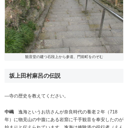
観音堂の建つ石段上から参道、門前町をのぞむ
坂上田村麻呂の伝説
―寺の歴史を教えてください。
中嶋
逸海というお坊さんが奈良時代の養老２年（718
年）に物見山の中腹にある岩窟に千手観音を奉安したのが
始まりと伝えられています。逸海は修験道の役行者（えん