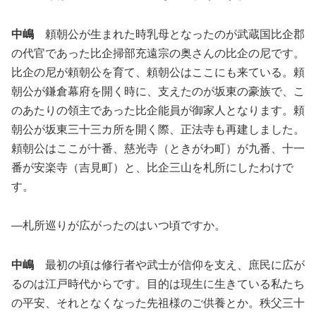
中嶋
頼朝公が生まれた時乳母となったのが武蔵国比企郡
の代官であった比企掃部充遠宗の奥さんの比企の尼です。
比企の尼が頼朝公を育て、頼朝公はここにも来ている。頼
朝公が鎌倉幕府を開く時に、支えたのが坂東の豪族で、こ
のあたりの領主であった比企能員が御家人となります。頼
朝公が坂東三十三カ所を開く際、正法寺も再建しました。
頼朝公はここが十番、慈光寺（ときがわ町）が九番、十一
番が安楽寺（吉見町）と、比企三山を札所にしたわけで
す。
―札所巡りが広がったのはいつ頃ですか。
中嶋
最初の頃は修行者や武士が信仰を支え、庶民に広が
るのは江戸時代からです。目的は現生に生きている私たち
の平安、それとなくなった先祖様のご供養とか。秩父三十