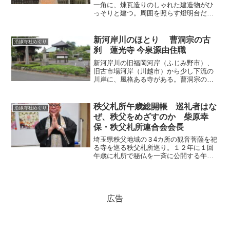
一角に、煉瓦造りのしゃれた建造物がひ
っそりと建つ。周囲を照らす燈明台だ。
明治期、地元の名士であった神木三郎兵
衛が献納した。神社、仏閣に、煉瓦造り
の燈明台は例がなく、建築技術は高度で
新河岸川のほとり 曹洞宗の古
沿線寺社めぐり
手が込んでいる。ただ、場...
刹 蓮光寺 今泉源由住職
新河岸川の旧福岡河岸（ふじみ野市）、
旧古市場河岸（川越市）から少し下流の
川岸に、風格ある寺がある。曹洞宗の蓮
光寺。500年の歴史を持ち、徳川家康が鷹
狩りの際訪れ、茶を献じたという伝承も
ある。今泉源由住職にお話をうかがっ
秩父札所午歳総開帳 巡礼者はな
沿線寺社めぐり
た。鷹狩りの家康にお茶...
ぜ、秩父をめざすのか 柴原幸
保・秩父札所連合会会長
埼玉県秩父地域の３4カ所の観音菩薩を祀
る寺を巡る秩父札所巡り。１２年に１回
午歳に札所で秘仏を一斉に公開する午歳
総開帳が令和８年３月18日から11月30日
にかけて行われている。秩父札所とは何
か、なぜ今年総開帳を行うのか。その功
徳は。県立川の博...
広告