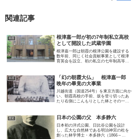
関連記事
根津嘉一郎が初の7年制私立高校
朝霞
として開設した武蔵学園
根津嘉一郎は朝霞の根津公園を建設する
数年前、同じく社会貢献事業として根津
育英会を設立、初の私立の七年制高等学
校として武蔵高等学校を開設した。武蔵
中学・高校・大学は現在に至るまで私立
の有力校として評価され、国に接収され
「幻の朝霞大仏」 根津嘉一郎
朝霞
た根津公園の敷地の一部は...
晩年の畢竟の大事業
川越街道（国道254号）を東京方面に向か
い、朝霞高校の手前、坂を登り切ったあ
たり右側にこんもりとした林とその一角
に「武蔵大学朝霞プラザ」という大きな
建物が見えてくる。なぜここに武蔵大学
の施設があるのか。実はここは、戦前、
日本の公園の父 本多静六
歴史
東武鉄道の社長だった...
日本初の洋式公園、日比谷公園を設計
し、広大な自然林である明治神宮の杜を
創った林学博士・本多静六（1866～