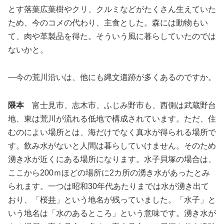
とす落葉広葉樹やクリ、クルミなどがたくさん生えていた
ため、今のコメの代わり、主食とした。森には動物もい
て、肉や革製品を得た。そういう風に暮らしていたのでは
ないかと。
―今の荒川沿いは、他にも縄文遺跡が多くあるのですか。
隈本
富士見市、志木市、ふじみ野市も、西側は武蔵野台
地、東は荒川が流れる低地で構成されています。ただ、住
むのによい場所とは、海だけでなく真水が得られる場所で
す。飲み水がないと人間は暮らしていけません。そのため
湧き水が近くにある場所になります。水子貝塚の場合は、
ここから200ｍほどの場所に2カ所の湧き水があったとみ
られます。一つは昭和30年代あたりまでは水が湧き出て
おり、「桜
井
」という地名が残っていました。「水子」と
いう地名は「水のあるところ」という意味です。湧き水が