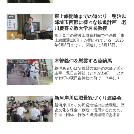
1952）は、埼玉県菖蒲町（現久喜市）で
生まれた。川口市のＳＫＩＰシティ彩の
国ビジュアルプラザは、全国植樹祭が埼
玉で開催される（5月2...
東上線開通までの道のり 明治以
歴史
降埼玉西部に様々な鉄道計画 老
川慶喜立教大学名誉教授
富士見市の難波田城資料館で企画展「東
上線開通110年」が開かれている（2025
年6月8日まで）。関連して3月15日、「東
上線開通までの道のり」（老川慶喜立教
大学名誉教授）と題する講演会が行われ
た。講演で老川氏は、明治以降、埼玉西
木曽義仲を慰霊する流鏑馬
中世・武蔵武士
部地域、東京...
義仲あるいは父義賢の家臣の末裔７氏が
主宰 萩日吉神社（ときがわ町） とき
がわ町の萩日吉神社の前で、３年に１
回、流鏑馬が開かれる。この流鏑馬は、
ときがわの明覚郷の市川、荻窪、馬場
氏、隣の小川町の大河郷の横川、伊藤、
加藤、小林氏の７苗（家）が主...
新河岸川広域景観づくり連絡会
歴史
新河岸川とその周辺地域の自然環境、歴
史文化を保全・創造・活用するための、
住民・団体・行政の連携組織である新河
岸川広域景観づくり連絡会の全体会議
が、2014年４月24日、朝霞市の朝霞県土
整備事務所で開かれました。同連絡会
は、平成20年に設立さ...