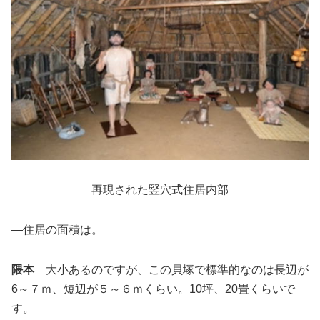
再現された竪穴式住居内部
―住居の面積は。
隈本
大小あるのですが、この貝塚で標準的なのは長辺が
6～７ｍ、短辺が５～６ｍくらい。10坪、20畳くらいで
す。