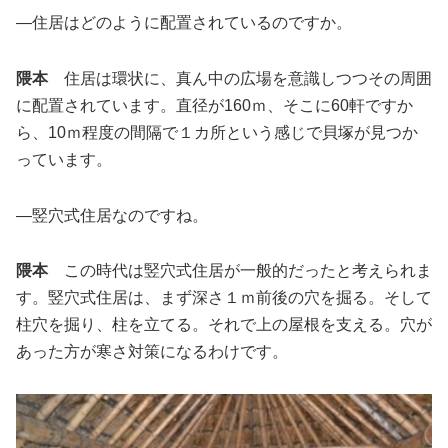
―住居はどのように配置されているのですか。
隈本
住居は環状に、真ん中の広場を意識しつつその周囲
に配置されています。直径が160ｍ、そこに60軒ですか
ら、10ｍ程度の間隔で１カ所という感じで貝塚が見つか
っています。
―竪穴式住居なのですね。
隈本
この時代は竪穴式住居が一般的だったと考えられま
す。竪穴式住居は、まず深さ１ｍ前後の穴を掘る。そして
柱穴を掘り、柱を立てる。それで上の屋根を支える。穴が
あった方が寒さ対策になるわけです。