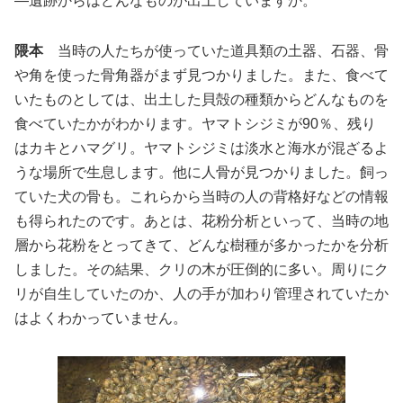
―遺跡からはどんなものが出土していますか。
隈本
当時の人たちが使っていた道具類の土器、石器、骨
や角を使った骨角器がまず見つかりました。また、食べて
いたものとしては、出土した貝殻の種類からどんなものを
食べていたかがわかります。ヤマトシジミが90％、残り
はカキとハマグリ。ヤマトシジミは淡水と海水が混ざるよ
うな場所で生息します。他に人骨が見つかりました。飼っ
ていた犬の骨も。これらから当時の人の背格好などの情報
も得られたのです。あとは、花粉分析といって、当時の地
層から花粉をとってきて、どんな樹種が多かったかを分析
しました。その結果、クリの木が圧倒的に多い。周りにク
リが自生していたのか、人の手が加わり管理されていたか
はよくわかっていません。