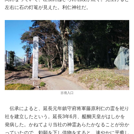
左右に石の灯篭が見えた。利仁神社だ。
古墳入口
伝承によると、延長元年鎮守府将軍藤原利仁の霊を祀り
社を建立したという。延長3年6月、醍醐天皇がはしかを
発病した。かねてより当社の神霊あらたかなることが分か
っていたので、勅願を下し供物をすると、速やかに平癒し