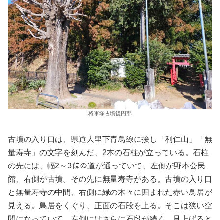
将軍塚古墳後円部
古墳の入り口は、県道大里下青鳥線に接し「利仁山」「無
量寿寺」の文字を刻んだ、2本の石柱が立っている。石柱
の先には、幅2～3㍍の道が通っていて、左側が野本公民
館、右側が古墳。その先に無量寿寺がある。古墳の入り口
と無量寿寺の中間、右側に緑の木々に囲まれた赤い鳥居が
見える。鳥居をくぐり、正面の石段を上る。そこは狭い空
間になっていて、左側にはさらに石段が続く。見上げると