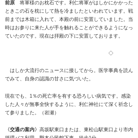
前原
将軍様のお枕石です。利仁将軍がはしかにかかった
ときこの石を枕にして熱を冷ましたといわれています。戦
前までは木箱に入れて、本殿の前に安置していました。当
時はお参りに来た人が手を触れることができるようになっ
ていたのです。現在は拝殿の下に安置しております。
◇
はしか大流行のニュースに接してから。医学事典を読ん
でみて、自身の認識の甘さに気づいた。
現在でも、1％の死亡率を有する恐ろしい病気です。感染
した人々が無事全快するように、利仁神社にて深く祈念し
て参りました。（岩瀬）
〈
交通の案内〉
高坂駅東口または、東松山駅東口より市内
循環バス利用、野本公民館下車、徒歩1分