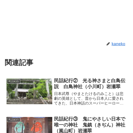
kaneko
関連記事
民話紀行② 光る神さまと白鳥伝
民話紀行
説 白鳥神社（小川町）岩瀬翠
日本武尊（やまとたけるのみこと）は悲
劇の英雄として、昔から日本人に愛され
てきた、日本神話のスーパーヒーロー
だ。日本武尊はその死後、魂が白鳥にな
って天空に飛び去ったという、白鳥伝説
の主人公である。それ故に、その白鳥が
民話紀行③ 鬼にやさしい日本で
民話紀行
舞い降りたという伝承が、日...
唯一の神社 鬼鎮（きぢん）神社
（嵐山町）岩瀬翠