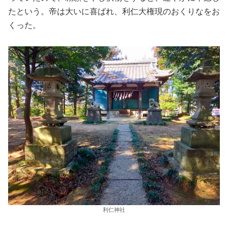
たという。帝は大いに喜ばれ、利仁大権現のおくりなをお
くった。
利仁神社