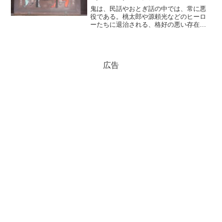
鬼は、民話やおとぎ話の中では、常に悪
役である。桃太郎や源頼光などのヒーロ
ーたちに退治される、格好の悪い存在で
ある。ところが、そんな鬼を神として祭
っているのが鬼鎮神社である。鬼鎮神社
一途な鬼の哀しい恋 昔、鬼鎮神社があ
る川島（嵐山町）に刀鍛冶...
広告