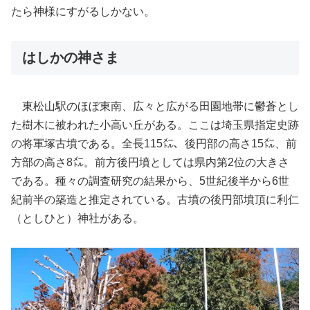
たら神様にすがるしかない。
はしかの神さま
東松山駅のほぼ東南、広々と広がる田園地帯に鬱蒼とし
た樹木に被われた小高い丘がある。ここは埼玉県指定史跡
の将軍塚古墳である。全長115㍍、後円部の高さ15㍍、前
方部の高さ8㍍。前方後円墳としては県内第2位の大きさ
である。種々の調査研究の結果から、5世紀後半から6世
紀前半の築造と推定されている。古墳の後円部墳頂に利仁
（としひと）神社がある。