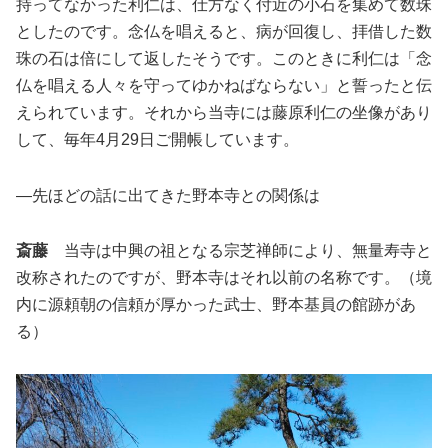
持ってなかった利仁は、仕方なく付近の小石を集めて数珠
としたのです。念仏を唱えると、病が回復し、拝借した数
珠の石は倍にして返したそうです。このときに利仁は「念
仏を唱える人々を守ってゆかねばならない」と誓ったと伝
えられています。それから当寺には藤原利仁の坐像があり
して、毎年4月29日ご開帳しています。
―先ほどの話に出てきた野本寺との関係は
斎藤
当寺は中興の祖となる宗芝禅師により、無量寿寺と
改称されたのですが、野本寺はそれ以前の名称です。（境
内に源頼朝の信頼が厚かった武士、野本基員の館跡があ
る）