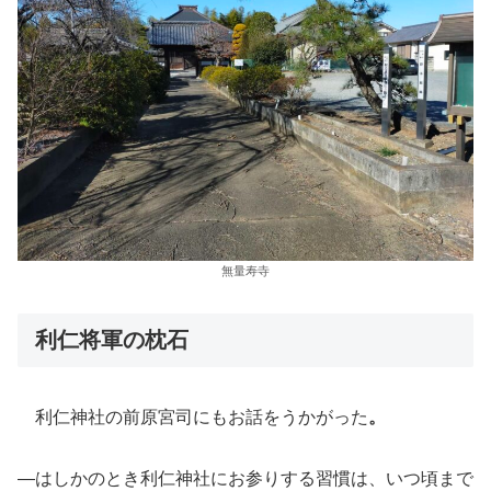
無量寿寺
利仁将軍の枕石
利仁神社の前原宮司にもお話をうかがった
。
―はしかのとき利仁神社にお参りする習慣は、いつ頃まで