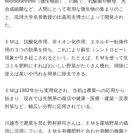
Microoranisms（微生物群）」の略で、乳酸菌や酵母、光
合成細菌など、人間にとって有用な微生物の集まりのこ
と。琉球大学名誉教授の比嘉照夫博士によって開発され
た。
ＥＭは、抗酸化作用、非イオン化作用、エネルギー転換作
用の３つの効果を持ち、これにより蘇生（シントロピー）
現象が引き起こされるという。たとえば、ＥＭを使って生
ゴミを肥料にすればおいしい野菜がたくさん獲れ、掃除に
使えば臭いや汚れを簡単に除去できる。
ＥＭは1982年から実用化され、当初は農業への応用から
始まり、現在では生態系の復活や健康・医療・建築・災害
対策など、幅広い分野に応用されている。
川越市で農業を営む野村耕司さんは、ＥＭを露地野菜の栽
培に活用している。ＥＭを有機肥料と合わせ発酵の種菌と