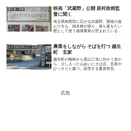
ることで、養豚の悪臭を解消し、さらに
単独の浄化槽（「あ・うん単独槽」）で
映画「武蔵野」公開 原村政樹監
農と食 革新
トイレの汚水を完全に処理...
督に聞く
埼玉県南西部に広がる武蔵野。開発の進
んだ今も、雑木林が残り、落ち葉をたい
肥として使う循環農業が営まれている。
この武蔵野の農家を描いたドキュメンタ
リー映画「武蔵野」が、近く公開され
る。製作したのは、川越在住で、ＮＨＫ
農業をしながら そばを打つ 越生
おすすめスポット、お店
番組などを多く手がけた記録...
町 玄家
越生町の梅林から黒山三滝に向かう道か
ら、少し入った山あいにそば店、玄家が
ひっそりと建つ。経営する桑原哲也、満
紀夫妻は、田舎暮らしがしたいと、25年
前に浦和（現さいたま市）から移り住ん
だ。普段は近くの田畑で耕作をし、週末
（金土日曜）に店を開く...
広告