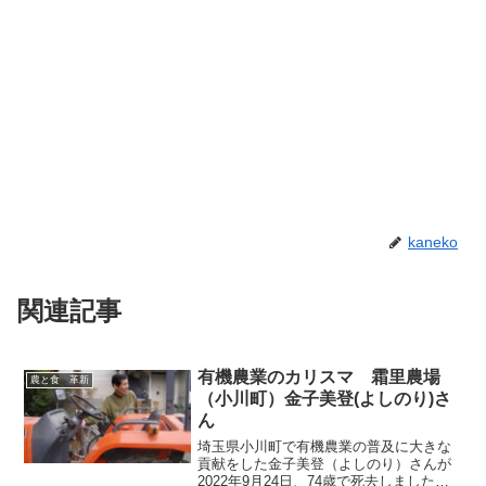
kaneko
関連記事
有機農業のカリスマ 霜里農場
農と食 革新
（小川町）金子美登(よしのり)さ
ん
埼玉県小川町で有機農業の普及に大きな
貢献をした金子美登（よしのり）さんが
2022年9月24日、74歳で死去しました。