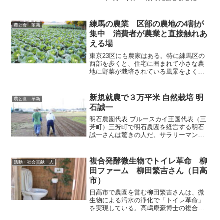
金子さんを偲び、本紙第15号（2008年7
月）の記事を再掲します（その後変化し
ている部分もありますが、そのまま掲載
練馬の農業 区部の農地の4割が
農と食 革新
します）。...
集中 消費者が農業と直接触れあ
える場
東京23区にも農家はある。特に練馬区の
西部を歩くと、住宅に囲まれて小さな農
地に野菜が栽培されている風景をよく見
かける。東京区部の農地の4割は練馬にあ
るという。都市農業は、緑を保全し災害
の避難所を提供し、消費者に地場作物と
新規就農で３万平米 自然栽培 明
農と食 革新
農業と直接触れあう貴...
石誠一
明石農園代表 ブルースカイ王国代表（三
芳町）三芳町で明石農園を経営する明石
誠一さんは驚きの人だ。サラリーマン家
庭に育ちながら農業をライフワークと決
め、新規就農者として農園を開いた。し
かも、困難な無肥料・無農薬の自然栽培
複合発酵微生物でトイレ革命 柳
活動・社会貢献・人
に挑戦し、今では３町歩...
田ファーム 柳田繁吉さん（日高
市）
日高市で農園を営む柳田繁吉さんは、微
生物による汚水の浄化で「トイレ革命」
を実現している。高嶋康豪博士の複合発
酵微生物の技術を元に独自にアレンジす