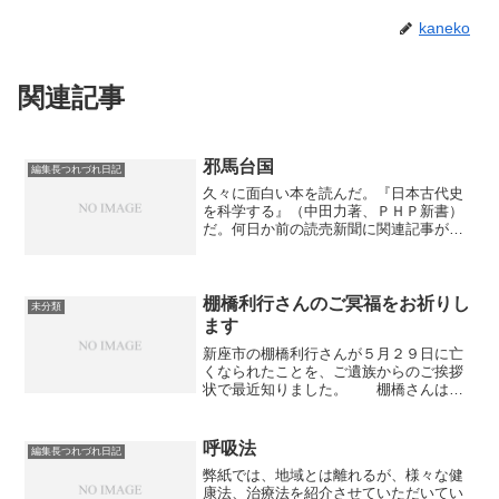
kaneko
関連記事
邪馬台国
編集長つれづれ日記
久々に面白い本を読んだ。『日本古代史
を科学する』（中田力著、ＰＨＰ新書）
だ。何日か前の読売新聞に関連記事があ
ったので買い求めた。 著者は脳神経の
医師。邪馬台国についての「魏志倭人
伝」の記述を、複雑系科学を適用して読
み解き、邪馬台国の位置を宮...
棚橋利行さんのご冥福をお祈りし
未分類
ます
新座市の棚橋利行さんが５月２９日に亡
くなられたことを、ご遺族からのご挨拶
状で最近知りました。 棚橋さんは大
手の金融関係企業を退職後、にいざ歴史
文化財研究会の世話役を務め、地域の歴
史・文化財に深い知識をお持ちでし
呼吸法
編集長つれづれ日記
た。 また、写真は玄人はだ...
弊紙では、地域とは離れるが、様々な健
康法、治療法を紹介させていただいてい