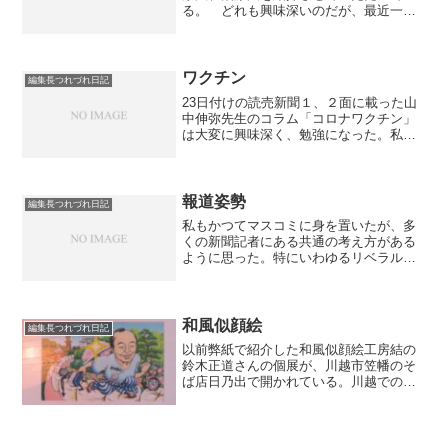
る。 どれも興味深いのだが、最近一番
重点的に取り上げているのは呼吸法であ
る。最初の出会いは、知人のネパール
人、アディカリ・ビショさんが教えてい
るネパール式呼吸ヨガだ。通...
ワクチン
編集長つれづれ日記
23日付けの読売新聞１、２面に載った山
中伸弥先生のコラム「コロナワクチン」
は大変に興味深く、勉強になった。私な
りのポイントは、①日本は欧米より緩や
かな対策で感染を抑えられてきた。その
要因（ファクターＸ）はわからない。た
だ変異型ウイルスにファ...
報道姿勢
編集長つれづれ日記
私もかつてマスコミに身を置いたが、多
くの新聞記者にある共通の考え方がある
ように思った。特にいわゆるリベラル系
の媒体だ。それは、記者の仕事は権力を
チェックすることだというものだ。それ
以前に、記者に限らずものを書く人は、
自分の主張をしたいという...
和風似顔絵
編集長つれづれ日記
以前弊紙で紹介した和風似顔絵工房結の
鈴木正道さんの個展が、川越市笠幡のそ
ば店日乃出で開かれている。川越での展
覧会は２年ぶりとのことで、この間、単
なる似顔絵を超えて、絵画としての創作
性が高まっているように感じた。絵にス
トーリーがあり、見ていて...