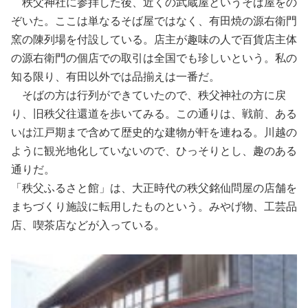
秩父神社に参拝した後、近くの武蔵屋というそば屋をの
ぞいた。ここは単なるそば屋ではなく、有田焼の源右衛門
窯の陳列場を付設している。店主が趣味の人で百貨店主体
の源右衛門の個店での取引は全国でも珍しいという。
私の
知る限り、有田以外では品揃えは一番だ。
そばの方は行列ができていたので、秩父神社の方に戻
り、旧秩父往還道を歩いてみる。この通りは、戦前、ある
いは江戸期まで含めて歴史的な建物が軒を連ねる。川越の
ように観光地化していないので、ひっそりとし、趣のある
通りだ。
「秩父ふるさと館」は、大正時代の秩父銘仙問屋の店舗を
まちづくり施設に転用したものという。みやげ物、工芸品
店、喫茶店などが入っている。