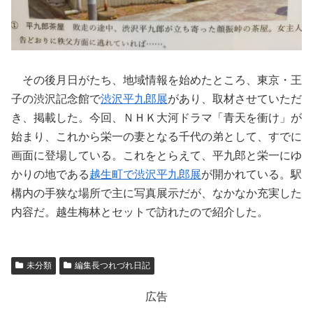
その後月日がたち、地域情報を始めたところ、東京・王
子の渋沢記念館で
渋沢平九郎展
があり、取材させていただ
き、掲載した。今回、ＮＨＫ大河ドラマ「青天を衝け」が
始まり、これから栄一の妻となる千代の弟として、すでに
画面に登場している。これをとらえて、平九郎と栄一にゆ
かりの地である
越生町で渋沢平九郎展
が開かれている。駅
構内の手狭な場所で主に写真展示だが、なかなか充実した
内容だ。越生梅林とセットで訪れたので紹介した。
未分類
編集長つれづれ日記
広告