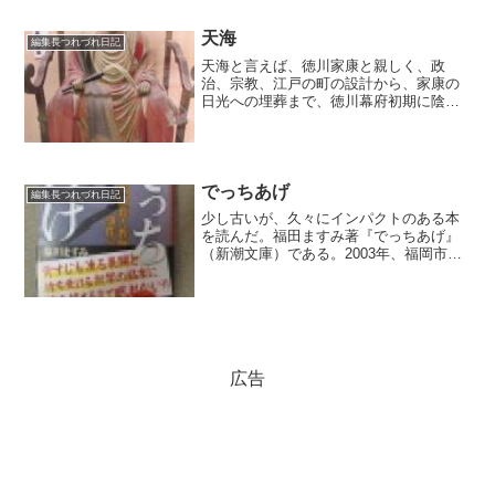
る。 定額給付金は、バラマキであり、
財源をもっと有効な使途に...
天海
編集長つれづれ日記
天海と言えば、徳川家康と親しく、政
治、宗教、江戸の町の設計から、家康の
日光への埋葬まで、徳川幕府初期に陰な
がら大きな影響力を発揮した僧だ。「黒
衣の宰相」と言われ、明智光秀説もあ
る。108歳で亡くなったとされるが、130
歳近くまで生きたという...
でっちあげ
編集長つれづれ日記
少し古いが、久々にインパクトのある本
を読んだ。福田ますみ著『でっちあげ』
（新潮文庫）である。2003年、福岡市の
小学校で男性教諭が児童をいじめ、背景
に児童に米国人の血が混じっていること
もあったなどとし、両親が損害賠償を求
めて提訴した「殺人教...
広告