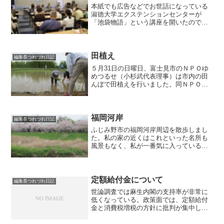
本紙でも広告などでお世話になっている
淑徳大学エクステンションセンターが
「池袋物語」という講座を開いたので、
のぞいてみた。 ４回シリーズで、郷土
史家の伊藤榮洪氏をコーディネーターに
地域の人たちの話を聞くという試み。第
１回は「根津山と池袋界隈」...
田植え
編集長つれづれ日記
５月31日の日曜日、富士見市のＮＰＯゆ
めつるせ（小杉武代表理事）は市内の田
んぼで田植えを行いました。同ＮＰＯで
は毎年市立諏訪小学校の児童に総合学習
の一環として田植え・稲刈りの実習を指
導しているのですが、今年はコロナ休校
でかなわなくなりました...
福岡河岸
編集長つれづれ日記
ふじみ野市の福岡河岸周辺を散歩しまし
た。私の家の近くはこれといった名所も
風景もなく、私が一番気に入っている場
所です。かつて新河岸川舟運の河岸があ
った場所で、回漕問屋の建物は今も河岸
記念館として保存・公開され、川沿いに
は当時に近い自然が残って...
定額給付金について
編集長つれづれ日記
世論調査では麻生内閣の支持率が非常に
低くなっている。政策面では、定額給付
金と消費税増税の方針に批判が集中して
いるようだ。 私には、この２つの政策
に関しては、むしろ望ましいと考えてい