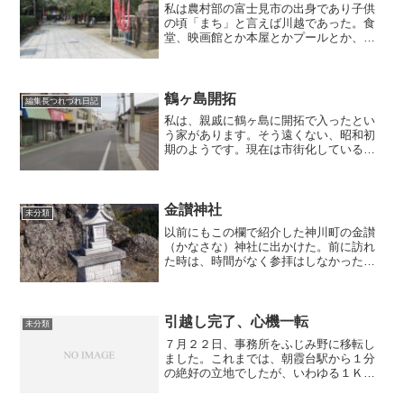
私は農村部の富士見市の出身であり子供
の頃「まち」と言えば川越であった。食
堂、映画館とか本屋とかプールとか、川
越に行くしかなかった。なかでも一番よ
く訪れたのは蓮馨寺である。寺と言って
も、まちの一部で、気軽に入れるし、露
店もある。いろいろ催しも...
鶴ヶ島開拓
編集長つれづれ日記
私は、親戚に鶴ヶ島に開拓で入ったとい
う家があります。そう遠くない、昭和初
期のようです。現在は市街化している鶴
ヶ島に開拓とは。ずっと気になっていま
した。図書館で鶴ヶ島町史に目を通した
ところ、やはり開拓の話が歴史に時々表
れます。ということで、調...
金讃神社
未分類
以前にもこの欄で紹介した神川町の金讃
（かなさな）神社に出かけた。前に訪れ
た時は、時間がなく参拝はしなかった
が、鳥居から境内を見通した景色が不思
議な気配であって、再訪したいと思って
いた。 鳥居近くの駐車場に車を入れる
と、流れる渓流沿いに音。２...
引越し完了、心機一転
未分類
７月２２日、事務所をふじみ野に移転し
ました。これまでは、朝霞台駅から１分
の絶好の立地でしたが、いわゆる１Ｋで
狭く、今回は２ＤＫの家族向けマンショ
ンですので、かなり広くなりました。