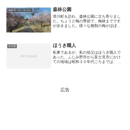
実は、新しい事務所は自宅の隣です。今
まではふじみ野-朝霞台の...
森林公園
編集長つれづれ日記
滑川町を訪れ、森林公園に立ち寄りまし
た。ちょうど梅の季節で、梅林までです
が歩きました。様々な種類の梅がほぼ満
開です。夢のような空間でした。久々の
訪問ですが、この公園の広大さと、植物
と環境の整備ぶりには感心させられま
す。関係者の皆様の努力に頭...
ほうき職人
未分類
私事であるが、私の祖父はほうき職人で
あった。ふじみ野市から富士見市にかけ
ての地域は昭和３０年代ごろまでは、ほ
うき草の栽培、座敷ほうきの製造が盛ん
だったのである。今はほうきを使う人は
ほとんどいないから、当然のことながら
製造もしなくなっているわ...
広告