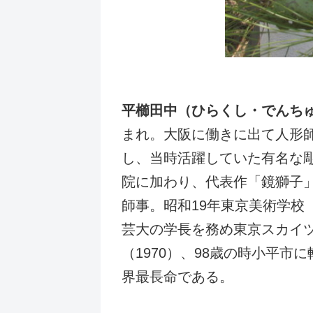
平櫛田中（ひらくし・でんち
まれ。大阪に働きに出て人形
し、当時活躍していた有名な
院に加わり、代表作「鏡獅子
師事。昭和19年東京美術学
芸大の学長を務め東京スカイツ
（1970）、98歳の時小平市
界最長命である。