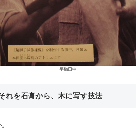
平櫛田中
それを石膏から、木に写す技法
か。