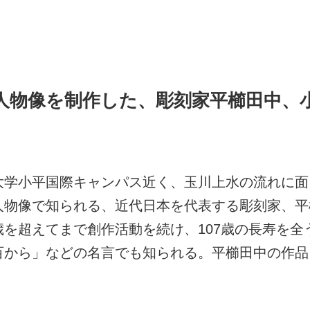
人物像を制作した、彫刻家平櫛田中、小
大学小平国際キャンパス近く、玉川上水の流れに面
人物像で知られる、近代日本を代表する彫刻家、平
を超えてまで創作活動を続け、107歳の長寿を全
百から」などの名言でも知られる。平櫛田中の作品
。