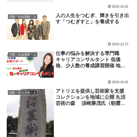
2015.10.01
人の人生をつむぎ、輝きを引き出
活動・社会貢献・人
す「つむぎすと」を養成する
2010.12.27
仕事の悩みを解決する専門職
活動・社会貢献・人
キャリアコンサルタント 低価
格、少人数の養成講習開催 地域
連携プラットフォーム（志木市）
2010.10.01
アトリエを提供し芸術家を支援
活動・社会貢献・人
コレクションを地域に公開 丸沼
芸術の森 須崎勝茂氏（朝霞
市）