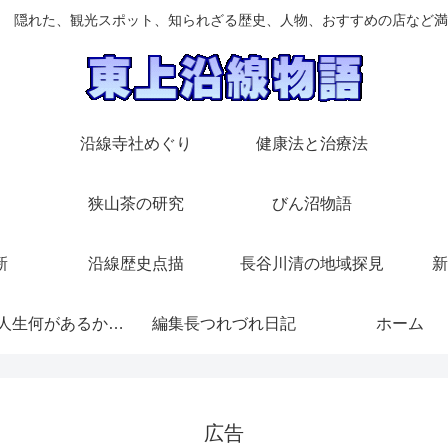
 隠れた、観光スポット、知られざる歴史、人物、おすすめの店など満
沿線寺社めぐり
健康法と治療法
狭山茶の研究
びん沼物語
新
沿線歴史点描
長谷川清の地域探見
新
随想/人生何があるかわからない
編集長つれづれ日記
ホーム
広告