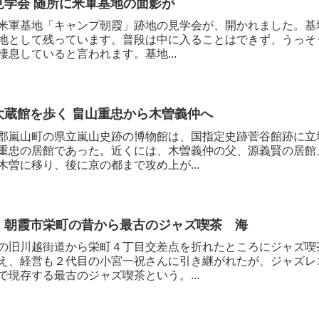
見学会 随所に米軍基地の面影が
米軍基地「キャンプ朝霞」跡地の見学会が、開かれました。基地
地として残っています。普段は中に入ることはできず、うっそ
棲息していると言われます。基地...
大蔵館を歩く 畠山重忠から木曽義仲へ
郡嵐山町の県立嵐山史跡の博物館は、国指定史跡菅谷館跡に立
重忠の居館であった。近くには、木曽義仲の父、源義賢の居館
木曽に移り、後に京の都まで攻め上が...
 朝霞市栄町の昔から最古のジャズ喫茶 海
の旧川越街道から栄町４丁目交差点を折れたところにジャズ喫
え、経営も２代目の小宮一祝さんに引き継がれたが、ジャズレ
で現存する最古のジャズ喫茶という。...