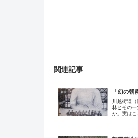
関連記事
「幻の朝
朝霞
川越街道（
林とその一
か。実はこ