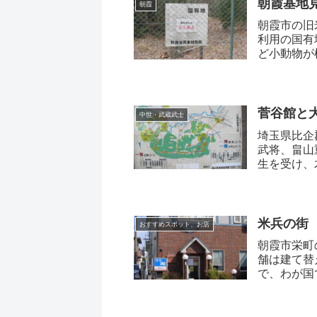
朝霞基地
朝霞
朝霞市の旧
利用の国有
ど小動物が
菅谷館と
中世・武蔵武士
埼玉県比企
武将、畠山
生を受け、
米兵の街
おすすめスポット、お店
朝霞市栄町
舗は建て替
で、わが国