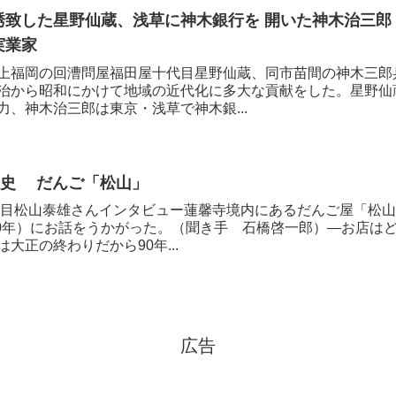
誘致した星野仙蔵、浅草に神木銀行を 開いた神木治三郎
実業家
上福岡の回漕問屋福田屋十代目星野仙蔵、同市苗間の神木三郎
治から昭和にかけて地域の近代化に多大な貢献をした。星野仙
力、神木治三郎は東京・浅草で神木銀...
の歴史 だんご「松山」
３代目松山泰雄さんインタビュー蓮馨寺境内にあるだんご屋「松
010年）にお話をうかがった。（聞き手 石橋啓一郎）―お店
大正の終わりだから90年...
広告