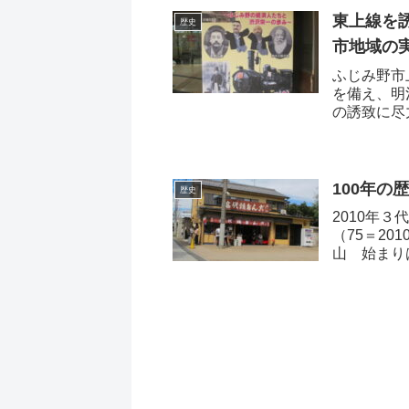
東上線を
歴史
市地域の
ふじみ野市
を備え、明
の誘致に尽
100年
歴史
2010年
（75＝2
山 始まりは