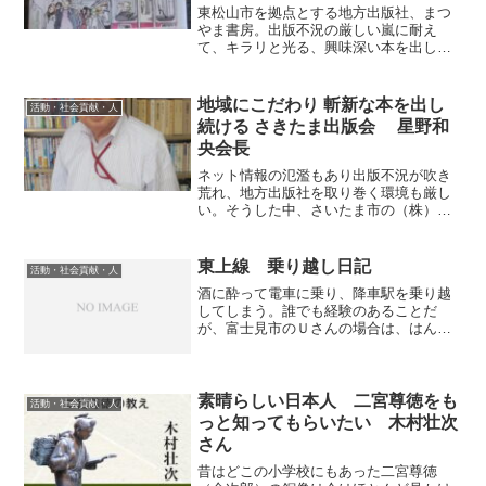
東松山市を拠点とする地方出版社、まつ
やま書房。出版不況の厳しい嵐に耐え
て、キラリと光る、興味深い本を出し続
けている。創業者の山本正史代表は、
2023年初から代表を子息の山本智紀編集
主幹に譲った。山本智紀新代表に地方出
地域にこだわり 斬新な本を出し
活動・社会貢献・人
版の置かれた状況などにつ...
続ける さきたま出版会 星野和
央会長
ネット情報の氾濫もあり出版不況が吹き
荒れ、地方出版社を取り巻く環境も厳し
い。そうした中、さいたま市の（株）さ
きたま出版会は、埼玉県を基盤に40年以
上も地道に本を作り続け、その数は1000
点を超す。地域にこだわり、80歳を過ぎ
東上線 乗り越し日記
活動・社会貢献・人
ても、次々と新し...
酒に酔って電車に乗り、降車駅を乗り越
してしまう。誰でも経験のあることだ
が、富士見市のＵさんの場合は、はんぱ
ではない。どれも、びっくり、そして笑
いを誘う。Ｕさんは、大手流通業勤務時
代を含め、仕事でもおおいに活躍された
方で、乗り越しエピドードは...
素晴らしい日本人 二宮尊徳をも
活動・社会貢献・人
っと知ってもらいたい 木村壮次
さん
昔はどこの小学校にもあった二宮尊徳