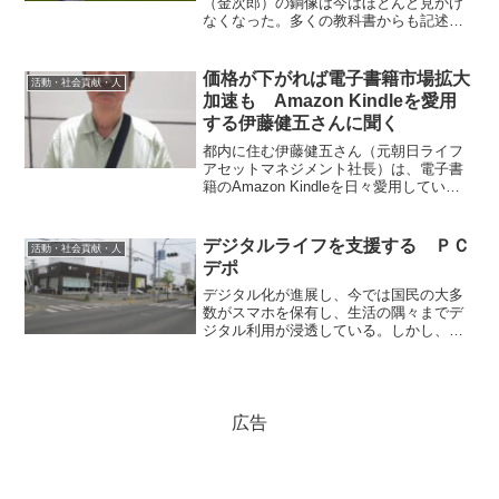
（金次郎）の銅像は今はほとんど見かけ
なくなった。多くの教科書からも記述が
消え、尊徳はかげがうすくなっている。
行田市に住む木村壮次さんは、尊徳は日
本人のとるべき理想の生き方を体現して
価格が下がれば電子書籍市場拡大
活動・社会貢献・人
おり、今の世でもっと知って...
加速も Amazon Kindleを愛用
する伊藤健五さんに聞く
都内に住む伊藤健五さん（元朝日ライフ
アセットマネジメント社長）は、電子書
籍のAmazon Kindleを日々愛用してい
る。電子書籍の利点は何か。普及は今後
どうなるのか。伊藤さんにお聞きした。
伊藤さんKindleの方が値段がすこし安い
デジタルライフを支援する ＰＣ
活動・社会貢献・人
―電子書...
デポ
デジタル化が進展し、今では国民の大多
数がスマホを保有し、生活の隅々までデ
ジタル利用が浸透している。しかし、高
齢者などデジタルに不慣れな人は、対応
に戸惑うことも多い。（株）ピーシーデ
ポコーポレーションは、会員制でデジタ
ルに関する困りごとや使い...
広告