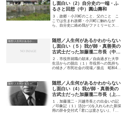
とだと自分に言い聞かせ、...
し面白い（2）自分史の一端・ふ
るさと回想（中）圓山壽和
３．故郷・小川町のこと、父のこと こ
こでは生まれ故郷・小川町に触れなが
ら、自分史に絡め我がファミリーヒスト
リーを若干披歴しておきたい。▽小川は
賑わいのある町だった 私の生まれは昭
和21年9月で、出身地は埼玉県比企郡小川
随想／人生何があるかわからない
随想/人生何があるかわからない
町、生家は町の大通りに...
し面白い（５）我が師・真善美の
古武士だった加藤瀧二市長（中）
圓山寿和
２．市役所就職の顛末／自由過ぎた大学
生活からの脱出（１）市役所への気持ち
の傾き／市民社会の現場／接点 昭和47
年(1972年)4月、東京大学文学部在学中、
大学闘争に関与し２年遅れて卒業し、生
まれ育った小川町から程よい距離にあ
随想／人生何があるかわからない
随想/人生何があるかわからない
り、県立川越高校...
し面白い（4）我が師・真善美の
古武士だった加藤瀧二市長（上）
圓山寿和
１．加藤瀧二・川越市長との出会いの記
／印象記（１）活(かつ)を入れられた新採
用の辞令交付式 ｢君には渡さない｣、｢そ
れでいい、頼むよ」 昭和47年／1972年
4月1日、川越市役所は建て替え中で、新
採用職員の辞令交付式は近くの川越市民