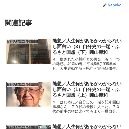
kaneko
関連記事
随想／人生何があるかわからない
随想/人生何があるかわからない
し面白い（3）自分史の一端・ふ
るさと回想（下）圓山壽和
４．癒された小川町との再会 もう一つ
の雑感。49歳の春／平成8年(1996年)4
月、人事異動で埼玉県庁へ実務研修生と
して派遣され、人生の踊り場に至り懊悩
せざるを得なくなった。そこで癒しの地
として小川の町と再会したことを記して
随想／人生何があるかわからない
随想/人生何があるかわからない
おきたい。▽まさ...
し面白い（1）自分史の一端・ふ
るさと回想（上）圓山壽和
１．はじめに／自分史の一端を記す圓山
壽和さん ７０代の最後に入った。７０
代の前半の頃に比べてもより一層自分を
回想する時間が増えている。そのような
こともあり会報等への寄稿依頼やサロン
での卓話依頼されたときはありがたいこ
随想／人生何があるかわからない
随想/人生何があるかわからない