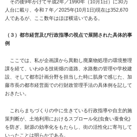
その後9年かけて平成2年／1990年（10月1日）に30万
人台に載り、令和７年／2025年(10月1日)現在は352,670
人であるが、ここ数年はほぼ横這いである。
（３）都市経営及び行政指導の視点で展開された具体的事
例
ここでは、私が企画課から異動し廃棄物処理の環境整理
課を経て、いわゆる技術畑の道路、水路敷の管理や学校建
設、そして都市計画分野を担当した時に肌身で感じた、加
藤市長の都市経営面での行財政管理手法の具体例を記して
おきたい。
これらまちづくりの中に生きている行政指導や自主的施
策判断が、土地利用におけるスプロール化(虫食い蚕食化)
を防ぎ、財源の効率化をもたらし、街の活性化に寄与して
いったことは明らかである。