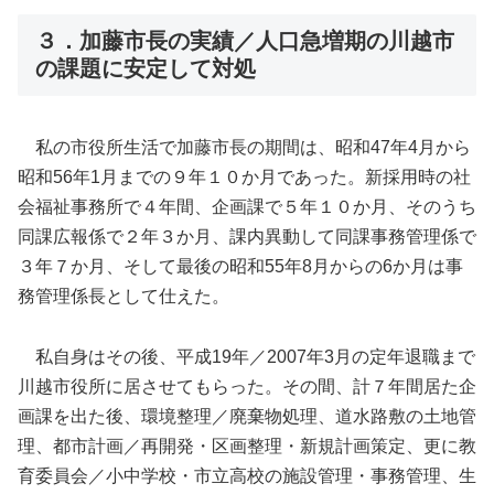
３．加藤市長の実績／人口急増期の川越市
の課題に安定して対処
私の市役所生活で加藤市長の期間は、昭和47年4月から
昭和56年1月までの９年１０か月であった。新採用時の社
会福祉事務所で４年間、企画課で５年１０か月、そのうち
同課広報係で２年３か月、課内異動して同課事務管理係で
３年７か月、そして最後の昭和55年8月からの6か月は事
務管理係長として仕えた。
私自身はその後、平成19年／2007年3月の定年退職まで
川越市役所に居させてもらった。その間、計７年間居た企
画課を出た後、環境整理／廃棄物処理、道水路敷の土地管
理、都市計画／再開発・区画整理・新規計画策定、更に教
育委員会／小中学校・市立高校の施設管理・事務管理、生