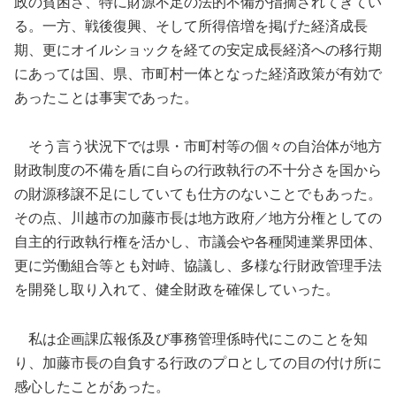
政の貧困さ、特に財源不足の法的不備が指摘されてきてい
る。一方、戦後復興、そして所得倍増を掲げた経済成長
期、更にオイルショックを経ての安定成長経済への移行期
にあっては国、県、市町村一体となった経済政策が有効で
あったことは事実であった。
そう言う状況下では県・市町村等の個々の自治体が地方
財政制度の不備を盾に自らの行政執行の不十分さを国から
の財源移譲不足にしていても仕方のないことでもあった。
その点、川越市の加藤市長は地方政府／地方分権としての
自主的行政執行権を活かし、市議会や各種関連業界団体、
更に労働組合等とも対峙、協議し、多様な行財政管理手法
を開発し取り入れて、健全財政を確保していった。
私は企画課広報係及び事務管理係時代にこのことを知
り、加藤市長の自負する行政のプロとしての目の付け所に
感心したことがあった。