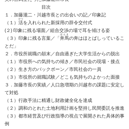
目次
１．加藤瀧二・川越市長との出会いの記／印象記
かつ
（１）
活
を入れられた新採用の辞令交付式
(２) 印象に残る場面／組合交渉の場で耳を傾ける姿
ほんま
（３）印象に残る言葉／「
奔馬
の奔はほとばしっているこ
とだ」
２．市役所就職の顛末／自由過ぎた大学生活からの脱出
（１）市役所への気持ちの傾き／市民社会の現場・接点
（２）生き方のバックボーン／市民社会の一員
（３）市役所の就職試験／どこも気持ちのよかった面接
３．加藤市長の実績／人口急増期の川越市の課題に安定し
て対処
（１）行政手法に精通し財政健全化を達成
（２）調和のとれた土地利用計画を堅持し民間委託を推進
（３）都市経営及び行政指導の視点で展開された具体的事
例