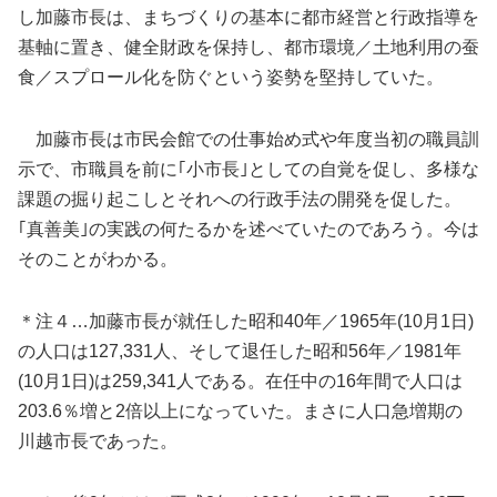
し加藤市長は、まちづくりの基本に都市経営と行政指導を
基軸に置き、健全財政を保持し、都市環境／土地利用の蚕
食／スプロール化を防ぐという姿勢を堅持していた。
加藤市長は市民会館での仕事始め式や年度当初の職員訓
示で、市職員を前に｢小市長｣としての自覚を促し、多様な
課題の掘り起こしとそれへの行政手法の開発を促した。
｢真善美｣の実践の何たるかを述べていたのであろう。今は
そのことがわかる。
＊注４…加藤市長が就任した昭和40年／1965年(10月1日)
の人口は127,331人、そして退任した昭和56年／1981年
(10月1日)は259,341人である。在任中の16年間で人口は
203.6％増と2倍以上になっていた。まさに人口急増期の
川越市長であった。