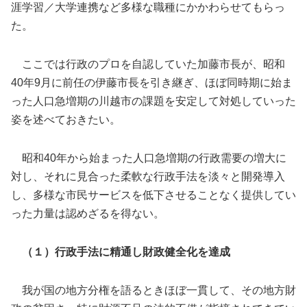
涯学習／大学連携など多様な職種にかかわらせてもらっ
た。
ここでは行政のプロを自認していた加藤市長が、昭和
40年9月に前任の伊藤市長を引き継ぎ、ほぼ同時期に始ま
った人口急増期の川越市の課題を安定して対処していった
姿を述べておきたい。
昭和40年から始まった人口急増期の行政需要の増大に
対し、それに見合った柔軟な行政手法を淡々と開発導入
し、多様な市民サービスを低下させることなく提供してい
った力量は認めざるを得ない。
（１）行政手法に精通し財政健全化を達成
我が国の地方分権を語るときほぼ一貫して、その地方財