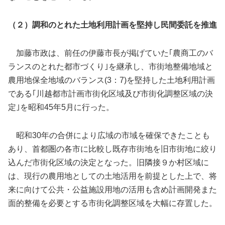
（２）調和のとれた土地利用計画を堅持し民間委託を推進
加藤市政は、前任の伊藤市長が掲げていた｢農商工のバ
ランスのとれた都市づくり｣を継承し、市街地整備地域と
農用地保全地域のバランス(3：7)を堅持した土地利用計画
である｢川越都市計画市街化区域及び市街化調整区域の決
定｣を昭和45年5月に行った。
昭和30年の合併により広域の市域を確保できたことも
あり、首都圏の各市に比較し既存市街地を旧市街地に絞り
込んだ市街化区域の決定となった。旧隣接９か村区域に
は、現行の農用地としての土地活用を前提とした上で、将
来に向けて公共・公益施設用地の活用も含め計画開発また
面的整備を必要とする市街化調整区域を大幅に存置した。