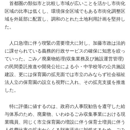
首都圏の類似市と比較し市域が広いことを活かし市街化
区域の比率は低くし、環境保全区域でもある市街化調整区
域を外延部に配置し、調和のとれた土地利用計画を堅持し
た。
人口急増に伴う喫緊の需要増大に対し、加藤市政は法的
に課せられている義務的行政サービスの確保に知恵を絞っ
ていった。ごみ／廃棄物処理(収集業務及び施設運営管理)
の民間委託推進や開発公社による小・中学校等の公共施設
建設、更には保育園の拡充面では市立のみならず社会福祉
法人立の保育園の設立も視野に入れ、その拡充支援を推進
した。
特に評価に値するのは、政府の人事院勧告を遵守した給
与体系のため、廃棄物、いわゆるごみ収集事業における現
業職員、同じく市立保育園の増設に伴う保育士増員に伴う
人件費比率の拡大からくる財政逼迫に対処するため、ごみ