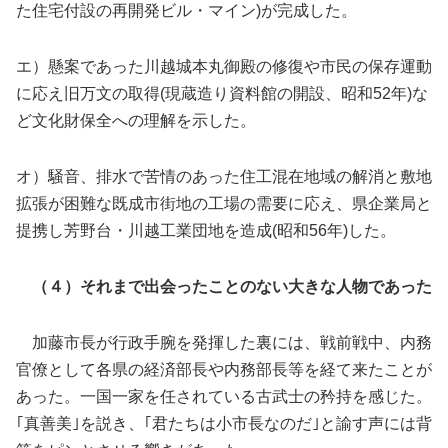
た住宅付設の再開発ビル・マイン)が完成した。
エ）懸案であった川越城本丸御殿の修復や市民の保存運動
に応え旧万文の取得(現蔵造り資料館の開設、昭和52年)な
ど文化財保全への理解を示した。
オ）騒音、排水で苦情のあった住工混在地域の解消と敷地
拡張が困難な既成市街地の工場の需要に応え、県企業局と
提携し芳野台・川越工業団地を造成(昭和56年)した。
（４）それまで出会ったことのない大きな人物であった
加藤市長が行政手腕を発揮した裏には、戦前戦中、内務
官僚として各県の経済部長や内務部長等を経て来たことが
あった。一国一家を任されている古武士の矜持を感じた。
｢真善美｣を説き、｢君たちは小市長なのだ｣と諭す声には背