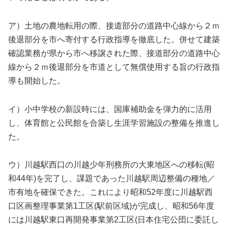
ア）土地の農地転用の際、接道部分の道路中心線から２ｍ
後退部分を市へ寄付する行政指導を徹底した。併せて建築
確認業務が県から市へ移譲された際、接道部分の道路中心
線から２ｍ後退部分を市道として無償使用する旨の行政指
導も開始した。
イ）小中学校の新設時には、国庫補助金を弾力的に活用
し、体育館と公民館を合築し生涯学習施設の整備を推進し
た。
ウ）川越駅西口の川越少年刑務所の大東地区への移転(昭
和44年)を完了し、課題であった川越駅周辺整備の種地／
市有地を確保できた。これにより昭和52年度に川越駅西
口区画整理事業第1工区(駅前区域)が完成し、昭和56年度
には川越駅東口再開発事業第2工区(日本住宅公団に委託し