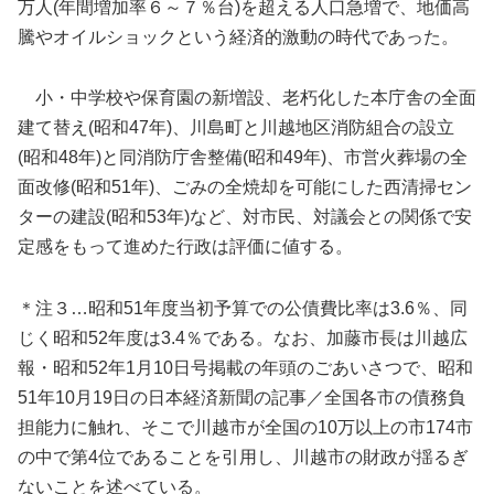
万人(年間増加率６～７％台)を超える人口急増で、地価高
騰やオイルショックという経済的激動の時代であった。
小・中学校や保育園の新増設、老朽化した本庁舎の全面
建て替え(昭和47年)、川島町と川越地区消防組合の設立
(昭和48年)と同消防庁舎整備(昭和49年)、市営火葬場の全
面改修(昭和51年)、ごみの全焼却を可能にした西清掃セン
ターの建設(昭和53年)など、対市民、対議会との関係で安
定感をもって進めた行政は評価に値する。
＊注３…昭和51年度当初予算での公債費比率は3.6％、同
じく昭和52年度は3.4％である。なお、加藤市長は川越広
報・昭和52年1月10日号掲載の年頭のごあいさつで、昭和
51年10月19日の日本経済新聞の記事／全国各市の債務負
担能力に触れ、そこで川越市が全国の10万以上の市174市
の中で第4位であることを引用し、川越市の財政が揺るぎ
ないことを述べている。