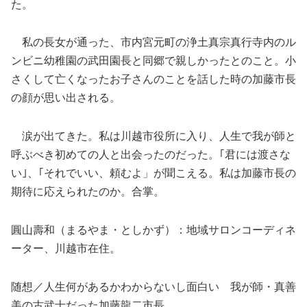
た。
私の長女が通った、市内宮元町の浄土真宗真行寺内のル
ンビニ幼稚園の武田園長と同郷で親しかったとのこと。小
さくして亡くなったお子さんのことを話した時の加藤市長
の顔が思い出される。
涙が出てきた。私は川越市役所に入り、人生で我が師と
呼ぶべき初めての人と出会ったのだった。｢君には渡さな
い｣、｢それでいい、頼むよ」が聞こえる。私は加藤市長の
期待に応えられたのか。合掌。
圓山壽和（まるやま・としかず）：地域サロンコーディネ
ーター、川越市在住。
随想／人生何があるかわからないし面白い 我が師・真善
美の古武士だった加藤龍二市長