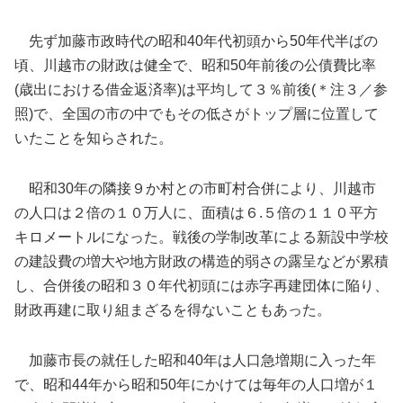
先ず加藤市政時代の昭和40年代初頭から50年代半ばの
頃、川越市の財政は健全で、昭和50年前後の公債費比率
(歳出における借金返済率)は平均して３％前後(＊注３／参
照)で、全国の市の中でもその低さがトップ層に位置して
いたことを知らされた。
昭和30年の隣接９か村との市町村合併により、川越市
の人口は２倍の１０万人に、面積は６.５倍の１１０平方
キロメートルになった。戦後の学制改革による新設中学校
の建設費の増大や地方財政の構造的弱さの露呈などが累積
し、合併後の昭和３０年代初頭には赤字再建団体に陥り、
財政再建に取り組まざるを得ないこともあった。
加藤市長の就任した昭和40年は人口急増期に入った年
で、昭和44年から昭和50年にかけては毎年の人口増が１