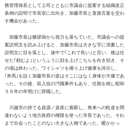
務管理係長として上司とともに市議会に提案する組織改正
条例の説明で市長室に出向き、加藤市長と直接言葉を交わ
す機会があった。
加藤市長は糖尿病から視力も落ちていた。市議会への提
案説明文を読み上げると、加藤市長は大きな字に清書した
説明文に目を落とし、途中で｢これで良い｣と言い、後は任
せた｢頼むよ｣というふうに顔を上げこちらを向き頷き、そ
の場は終わった。ワイシャツを捲り上げ健康を誇示し、
｢奔馬｣を説く加藤市長の姿はそこにはなく身体が大儀であ
った。その後、収入役の汚職事件もあり、任期を残し昭和
５６年の年明けに辞職した。
川越市の持てる資源／資産に着眼し、将来への軌道を間
違わないよう地方政府の権限を使った市長であった。それ
まで出会ったことのない大きな人物であった。暖かかっ