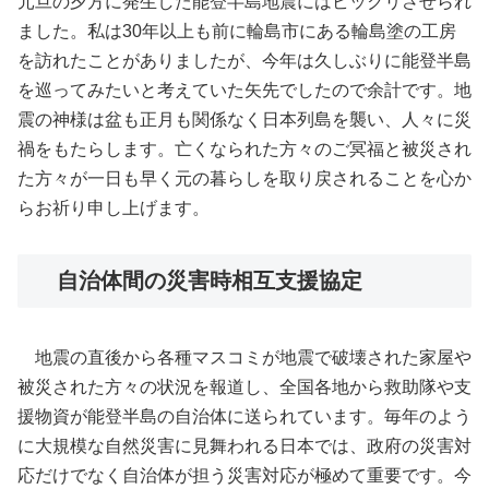
元旦の夕方に発生した能登半島地震にはビックリさせられ
ました。私は30年以上も前に輪島市にある輪島塗の工房
を訪れたことがありましたが、今年は久しぶりに能登半島
を巡ってみたいと考えていた矢先でしたので余計です。地
震の神様は盆も正月も関係なく日本列島を襲い、人々に災
禍をもたらします。亡くなられた方々のご冥福と被災され
た方々が一日も早く元の暮らしを取り戻されることを心か
らお祈り申し上げます。
自治体間の災害時相互支援協定
地震の直後から各種マスコミが地震で破壊された家屋や
被災された方々の状況を報道し、全国各地から救助隊や支
援物資が能登半島の自治体に送られています。毎年のよう
に大規模な自然災害に見舞われる日本では、政府の災害対
応だけでなく自治体が担う災害対応が極めて重要です。今