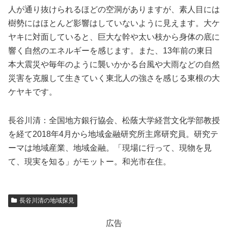
人が通り抜けられるほどの空洞がありますが、素人目には
樹勢にはほとんど影響はしていないように見えます。大ケ
ヤキに対面していると、巨大な幹や太い枝から身体の底に
響く自然のエネルギーを感じます。また、13年前の東日
本大震災や毎年のように襲いかかる台風や大雨などの自然
災害を克服して生きていく東北人の強さを感じる東根の大
ケヤキです。
長谷川清：全国地方銀行協会、松蔭大学経営文化学部教授
を経て2018年4月から地域金融研究所主席研究員。研究テ
ーマは地域産業、地域金融。「現場に行って、現物を見
て、現実を知る」がモットー。和光市在住。
長谷川清の地域探見
広告