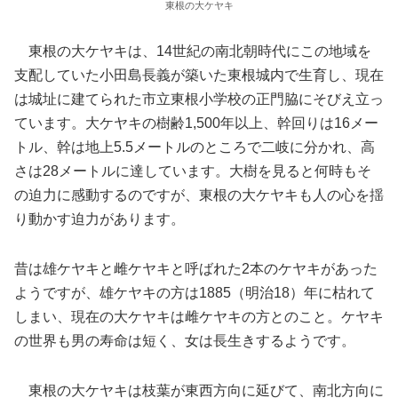
東根の大ケヤキ
東根の大ケヤキは、14世紀の南北朝時代にこの地域を
支配していた小田島長義が築いた東根城内で生育し、現在
は城址に建てられた市立東根小学校の正門脇にそびえ立っ
ています。大ケヤキの樹齢1,500年以上、幹回りは16メー
トル、幹は地上5.5メートルのところで二岐に分かれ、高
さは28メートルに達しています。大樹を見ると何時もそ
の迫力に感動するのですが、東根の大ケヤキも人の心を揺
り動かす迫力があります。
昔は雄ケヤキと雌ケヤキと呼ばれた2本のケヤキがあった
ようですが、雄ケヤキの方は1885（明治18）年に枯れて
しまい、現在の大ケヤキは雌ケヤキの方とのこと。ケヤキ
の世界も男の寿命は短く、女は長生きするようです。
東根の大ケヤキは枝葉が東西方向に延びて、南北方向に