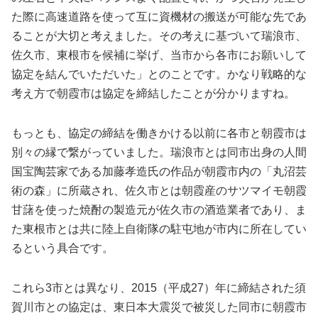
た際に高速道路を使って互に資機材の搬送が可能な先であ
ることが大切と考えました。その考えに基づいて瑞浪市、
佐久市、東根市を候補に挙げ、当市から各市にお願いして
協定を結んでいただいた」とのことです。かなり戦略的な
考え方で朝霞市は協定を締結したことが分かりますね。
もっとも、協定の締結を働きかける以前に各市と朝霞市は
別々の縁で繋がっていました。瑞浪市とは同市出身の人間
国宝陶芸家である加藤孝造氏の作品が朝霞市内の「丸沼芸
術の森」に所蔵され、佐久市とは朝霞産のサツマイモ朝霞
甘藷を使った焼酎の製造元が佐久市の酒造業者であり、ま
た東根市とは共に陸上自衛隊の駐屯地が市内に所在してい
るという具合です。
これら3市とは異なり、2015（平成27）年に締結された須
賀川市との協定は、東日本大震災で被災した同市に朝霞市