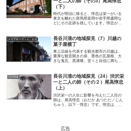
一と二人の師（その3）尾高惇忠
（下）
時代が明治に移ると、惇忠は栄一がいる
東京を離れた群馬県富岡や岩手県盛岡な
どにその足跡を残しています。惇忠が地
方で着実な成果を上げることで、東京で
活躍する栄一を支援しました。そうした
惇忠の後半人生は、今でもいぶし銀の輝
長谷川清の地域探見（7）川越の
おすすめスポット、お店
き放っています。民部省に...
菓子屋横丁
東上沿線を代表する観光都市の川越は、
重厚な観音開きの扉、墨色の瓦屋根、大
きな鬼瓦、黒漆喰。堂々と自信に満ちた
蔵が連なる街並みが全国的に知られてい
ます。川越が観光客を惹きつけるのは、
歴史を感じさせる蔵造の街並みだけでな
長谷川清の地域探見（24）渋沢栄
渋沢関連
く、地域の文化が生み出し...
一と二人の師（その２）尾高惇忠
（上）
渋沢栄一の人生に影響を与えた二人目の
師は、尾高惇忠（おだか あつただ／じん
ちゅう、以下・惇忠）です。惇忠は、文
政13年7月27日（1830年9月13日）、岡部
藩領の榛沢郡下手計村（はんざわぐん し
もてばかむら、現在の埼玉県深谷市下手
計）の名...
広告