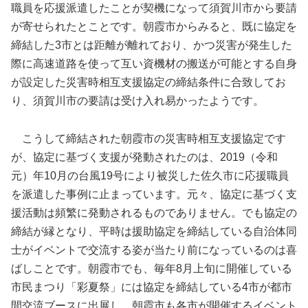
職員を応援派遣したことが契機になって須賀川市から要請
が寄せられたとことです。朝霞市からみると、既に協定を
締結した3市とは距離が離れており、かつ災害が発生した
際に高速道路を使って互い資機材の搬送が可能とする自身
が設定した災害時相互支援協定の締結条件に合致してお
り、須賀川市の要請は受け入れ易かったようです。
こうして締結された朝霞市の災害時相互支援協定です
が、協定に基づく支援が発動されたのは、2019（令和
元）年10月の台風19号により被災した佐久市に応援職員
を派遣した事例に止まっています。元々、協定に基づく支
援活動は頻繁に発動されるものでありません。でも協定の
締結が縁となり、平時は援助協定を締結している自治体同
士がイベントで交流する姿が当たり前になっているのは喜
ばしことです。朝霞市でも、毎年8月上旬に開催している
市民まつり「彩夏祭」には協定を締結している4市が都市
間交流ブースに出展し、朝霞市も各市が開催するイベント