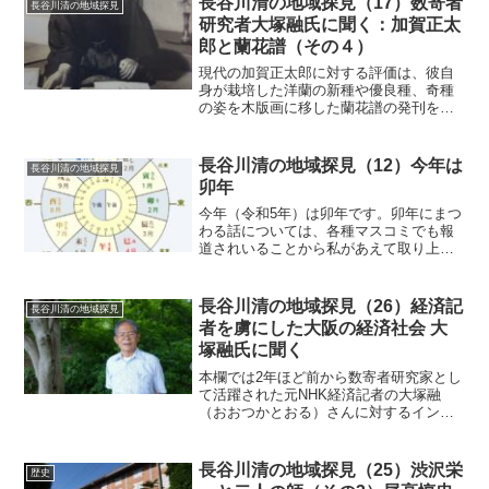
長谷川清の地域探見（17）数寄者
長谷川清の地域探見
研究者大塚融氏に聞く：加賀正太
郎と蘭花譜（その４）
現代の加賀正太郎に対する評価は、彼自
身が栽培した洋蘭の新種や優良種、奇種
の姿を木版画に移した蘭花譜の発刊を抜
きに考えることが出来ません。蘭花譜
は、敗戦後の日本社会が大混乱する中で
敢えて発刊されました。それから60年近
長谷川清の地域探見（12）今年は
長谷川清の地域探見
くたった2003（平成1...
卯年
今年（令和5年）は卯年です。卯年にまつ
わる話については、各種マスコミでも報
道されいることから私があえて取り上げ
る必要は無いのですが、探見者としては
「実際のところ卯年の中味か」を調査し
たくなりました。今回はその調査報告で
長谷川清の地域探見（26）経済記
長谷川清の地域探見
す。 卯年とはまずは卯...
者を虜にした大阪の経済社会 大
塚融氏に聞く
本欄では2年ほど前から数寄者研究家とし
て活躍された元NHK経済記者の大塚融
（おおつかとおる）さんに対するインタ
ビュー記事をお届けしましたが、残念な
ことに大塚さんはこの10月に逝去されま
した。大塚さんが大阪で取り組んだ取材
長谷川清の地域探見（25）渋沢栄
歴史
活動は、大阪の社会風...