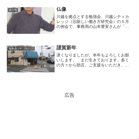
が、そんなに種類があるのか。この庭園
のすごいのは、染谷...
仏像
未分類
川越を拠点とする勉強会、川越シティカ
レッジ（旧新しい働き方研究会）の５月
の例会で、事務局の山本豊実さんが「初
めての仏像拝観のための基礎知識」と題
して講演されました。 山本さんは、地
方紙の記者出身で、近年仏教に興味を持
ち、釈迦の教えそのものを...
謹賀新年
編集長つれづれ日記
遅くなりましたが、本年もよろしくお願
いします。 まだ生きております。多く
の方々から助言、ご支援をいただき、お
かげさまで体調も回復に向かっておりま
す。 話題の珈琲スポット、清澄白河に
出かけてきました。ブルーボトルコーヒ
ーは、建物が大きく、天井...
広告