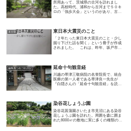
所用あって、茨城県の古河を訪れまし
た。高校時代、浦和から古河まで５０キ
ロの「強歩大会」というのがあり、古河
の記憶は足のマメの痛み。今回はそれ以
来です。駅前でも人通りも少なく、寂し
げです。けばけばしい色の店が少なく、
空が広い。なんとなく風格を...
東日本大震災のこと
未分類
「２年たった東日本大震災のこと・少し
掘り下げた話を聞く」という冊子が作成
されました。 これは、昨年、坂戸市の
坂戸グランドホテルで５回にわたり開か
れた「ＷＩＮ卓話サロン」の内容をまと
めたものです。 同サロンを主宰した川
越市の圓山壽和さんは、Ｎ...
延命十句観音経
編集長つれづれ日記
川越の帯津三敬病院の名誉院長で、統合
医療の第一人者である帯津良一先生が
『白隠さんの「延命十句観音経」を読
む 汝のこころを虚空に繋げ』（風雲
舎）という本を出され、出版記念講演会
が東京・谷中の全生庵で開かれました。
「延命十句観音経」は、臨済宗の...
染谷花しょうぶ園
染谷花菖蒲園さいたま市見沼にある染谷
花しょうぶ園を訪れた。周囲を森に囲ま
れた8000㎡の敷地に実に多くの種類のし
ょうぶの花が咲き誇っている。その数300
種類という。まったく知識がなかった