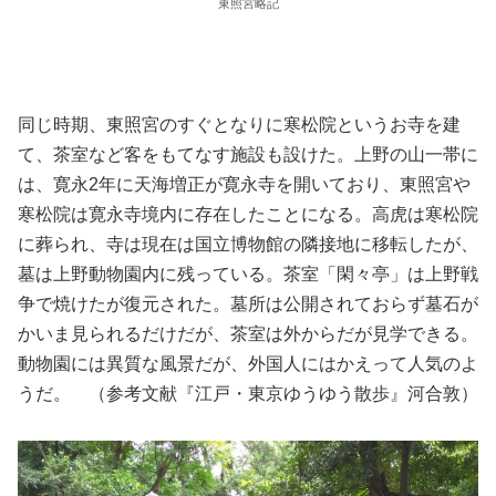
東照宮略記
同じ時期、東照宮のすぐとなりに寒松院というお寺を建
て、茶室など客をもてなす施設も設けた。上野の山一帯に
は、寛永2年に天海増正が寛永寺を開いており、東照宮や
寒松院は寛永寺境内に存在したことになる。高虎は寒松院
に葬られ、寺は現在は国立博物館の隣接地に移転したが、
墓は上野動物園内に残っている。茶室「閑々亭」は上野戦
争で焼けたが復元された。墓所は公開されておらず墓石が
かいま見られるだけだが、茶室は外からだが見学できる。
動物園には異質な風景だが、外国人にはかえって人気のよ
うだ。 （参考文献『江戸・東京ゆうゆう散歩』河合敦）