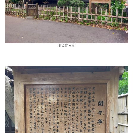
茶室閑々亭