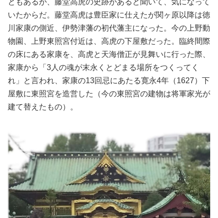
ともあるが、藤堂高虎の史跡があると聞いて、気になって
いたからだ。藤堂高虎は豊臣家に仕えたが関ヶ原以降は徳
川家康の側近、伊勢津藩の初代藩主になった。今の上野動
物園、上野東照宮付近は、高虎の下屋敷だった。臨終間際
の床にある家康を、高虎と天海僧正が見舞いに行った際、
家康から「3人の魂が末永くとどまる場所をつくってく
れ」と言われ、家康の13回忌にあたる寛永4年（1627）下
屋敷に東照宮を造営した（今の東照宮の建物は将軍家光が
建て替えたもの）。