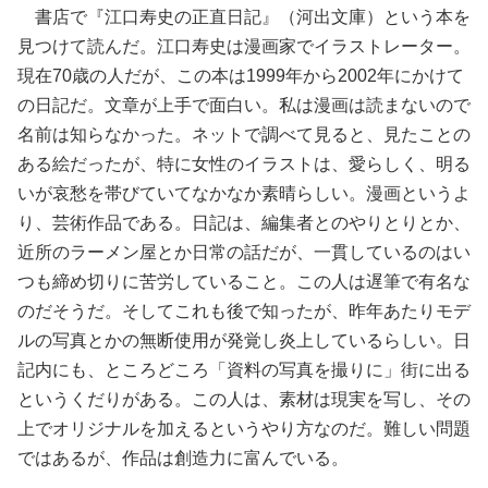
書店で『江口寿史の正直日記』（河出文庫）という本を
見つけて読んだ。江口寿史は漫画家でイラストレーター。
現在70歳の人だが、この本は1999年から2002年にかけて
の日記だ。文章が上手で面白い。私は漫画は読まないので
名前は知らなかった。ネットで調べて見ると、見たことの
ある絵だったが、特に女性のイラストは、愛らしく、明る
いが哀愁を帯びていてなかなか素晴らしい。漫画というよ
り、芸術作品である。日記は、編集者とのやりとりとか、
近所のラーメン屋とか日常の話だが、一貫しているのはい
つも締め切りに苦労していること。この人は遅筆で有名な
のだそうだ。そしてこれも後で知ったが、昨年あたりモデ
ルの写真とかの無断使用が発覚し炎上しているらしい。日
記内にも、ところどころ「資料の写真を撮りに」街に出る
というくだりがある。この人は、素材は現実を写し、その
上でオリジナルを加えるというやり方なのだ。難しい問題
ではあるが、作品は創造力に富んでいる。