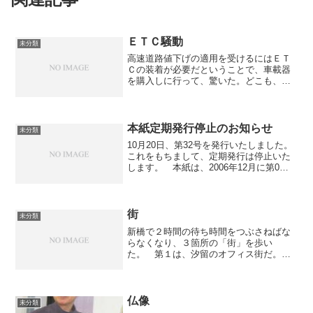
ＥＴＣ騒動
未分類
高速道路値下げの適用を受けるにはＥＴ
Ｃの装着が必要だということで、車載器
を購入しに行って、驚いた。どこも、お
客が殺到して、機器が品切れ、いつ入荷
するかもわからないという。 最初、購
入費助成の取り扱い店に行ったら断られ
たので、オートバックスに...
本紙定期発行停止のお知らせ
未分類
10月20日、第32号を発行いたしました。
これをもちまして、定期発行は停止いた
します。 本紙は、2006年12月に第0号
を発刊、その後07年４月に第1号、２１号
までは月刊、２２号からは隔月刊とし、
判形もそれまでのタブロイドからＢ５判
に変更、...
街
未分類
新橋で２時間の待ち時間をつぶさねばな
らなくなり、３箇所の「街」を歩い
た。 第１は、汐留のオフィス街だ。旧
操車場跡に最近建設された街で、電通や
日本テレビ、松下電工などの本社が入居
するオフィスビル数棟とショッピング・
飲食フロアから成る。 私は前...
仏像
未分類