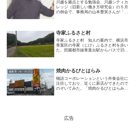
川越を拠点とする勉強会、川越シティカ
レッジ（旧新しい働き方研究会）の５月
の例会で、事務局の山本豊実さんが「初
めての仏像拝観のための基礎知識」と題
して講演されました。 山本さんは、地
方紙の記者出身で、近年仏教に興味を持
ち、釈迦の教えそのものを...
寺家ふるさと村
寺家ふるさと村 知人の案内で、横浜市
青葉区の寺家（じけ）ふるさと村を歩い
た。田園都市線青葉台駅からバスで15
分、しゃれた住宅街が途切れると、突然
風景が変わる。横浜市と町田市が隣接す
るあたり、幾筋かの細長い田園がこんも
りとした森に囲まれている...
焼肉かるびとはらみ
編集長つれづれ日記
物語コーポレーションという外食会社に
注目しており、近くに新店ができたので
のぞいてみた。「焼肉かるびとはらみ」
という店で、１号店という。同社は愛知
県の豊橋から始まり、焼肉きんぐなどを
展開、急成長している。名前を変えて少
しだけ違う業態を出す戦略...
広告