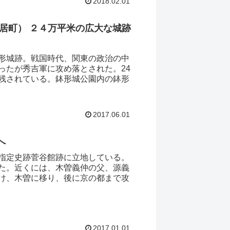
2018.02.01
寄居町） ２４万平米の広大な城跡
形城跡。戦国時代、関東の政治の中
ったが秀吉軍に攻め落とされた。24
残されている。鉢形城公園内の鉢形
2017.06.01
へ
指定史跡菅谷館跡に立地している。
た。近くには、木曽義仲の父、源義
け、木曽に移り、後に京の都まで攻
2017.01.01