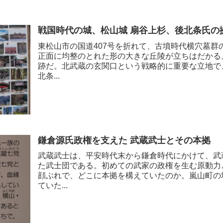
戦国時代の城、松山城 扇谷上杉、後北条氏の
東松山市の国道407号を折れて、古墳時代横穴墓群
正面に均整のとれた形の大きな丘陵が立ちはだかる
跡だ。北武蔵の玄関口という戦略的に重要な立地で
北条...
鎌倉源氏政権を支えた 武蔵武士とその本拠
武蔵武士は、平安時代末から鎌倉時代にかけて、武
た武士団である。初めての武家の政権を生む原動力
顔ぶれで、どこに本拠を構えていたのか。嵐山町の
ていた...