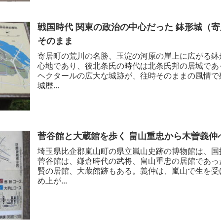
戦国時代 関東の政治の中心だった 鉢形城（
そのまま
寄居町の荒川の名勝、玉淀の河原の崖上に広がる鉢
心地であり、後北条氏の時代は北条氏邦の居城であ
ヘクタールの広大な城跡が、往時そのままの風情で
城歴...
菅谷館と大蔵館を歩く 畠山重忠から木曽義仲
埼玉県比企郡嵐山町の県立嵐山史跡の博物館は、国
菅谷館は、鎌倉時代の武将、畠山重忠の居館であっ
賢の居館、大蔵館跡もある。義仲は、嵐山で生を受
め上が...