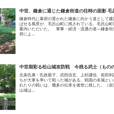
中世、鎌倉に通じた鎌倉街道の往時の面影 毛
鎌倉時代に幕府の置かれた鎌倉に向かう道として建
ばせる風景が、毛呂山町に残されている。毛呂山町
案内いただいた。 軍事・経済・流通の道―鎌倉街
府によ...
中世期彩る松山城攻防戦 今残る武士（もの
北条氏康・氏政親子、武田信玄、上杉謙信、前田利
ちが大軍を率いて戦った城がある。戦国の名城とい
れたりの戦いは、幾多の伝承を後世に残した。（岩
山城は...