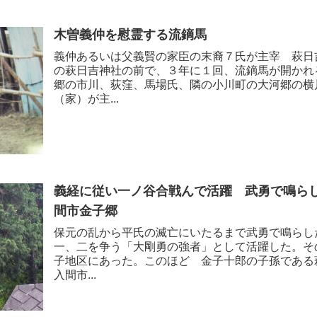
木曽義仲を慰霊する流鏑馬
義仲あるいは父義賢の家臣の末裔７氏が主宰 萩日
の萩日吉神社の前で、３年に１回、流鏑馬が開かれ
郷の市川、荻窪、馬場氏、隣の小川町の大河郷の横
（家）が主...
義経に従い一ノ谷合戦んで活躍 武勇で鳴ら
間市金子郷
保元の乱から平氏の滅亡にいたるまで武勇で鳴らし
一、二を争う「大剛勇の強者」として活躍した。そ
子地区にあった。このほど 金子十郎の子孫である
入間市...